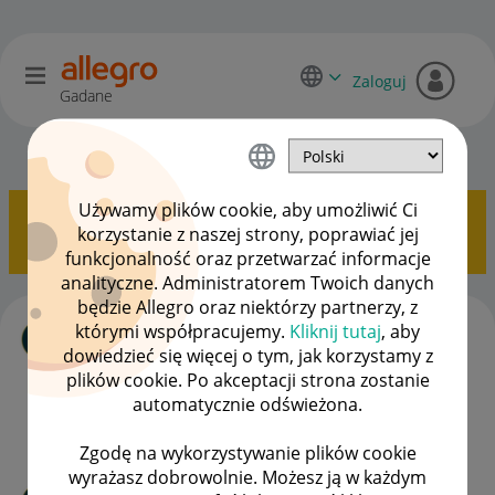
Zaloguj
Gadane
Dyskusje kupujących
OPCJE
Używamy plików cookie, aby umożliwić Ci
Pokazywanie tematów z etykietą
Paczkomat
korzystanie z naszej strony, poprawiać jej
InPost
.
Pokaż wszystkie tematy
funkcjonalność oraz przetwarzać informacje
analityczne. Administratorem Twoich danych
będzie Allegro oraz niektórzy partnerzy, z
Domyślna forma dostawy
którymi współpracujemy.
Kliknij tutaj
, aby
autor
mariosz_k
z
‎31-07-2025
10:20
dowiedzieć się więcej o tym, jak korzystamy z
Ostatnio opublikowano w dniu
‎25-06-2026
10:37
, autor
plików cookie. Po akceptacji strona zostanie
djdeaka
automatycznie odświeżona.
ODPOWIEDZI
WYŚWIETLEŃ
11
764
Zgodę na wykorzystywanie plików cookie
wyrażasz dobrowolnie. Możesz ją w każdym
Problemy z dostawami Paczek - Inpost