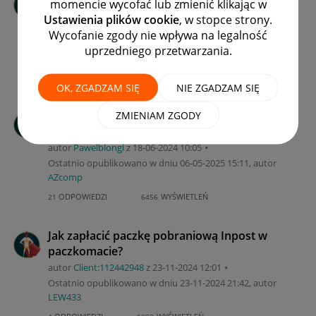
momencie wycofać lub zmienić klikając w
Paczkomaty Kraków i inne miasta - SMART
Ustawienia plików cookie
, w stopce strony.
autor
siup-marcin
z
‎21-07-2025
08:30
Wycofanie zgody nie wpływa na legalność
Ostatnio opublikowano w dniu
‎21-07-2025
11:23
, autor
uprzedniego przetwarzania.
kostas11
ODPOWIEDZI
WYŚWIETLEŃ
2
845
OK, ZGADZAM SIĘ
NIE ZGADZAM SIĘ
Ktoś inny odebrał moją przesyłkę z
ZMIENIAM ZGODY
paczkomatu
autor
Pawelblongl
z
‎18-06-2024
10:05
Ostatnio opublikowano w dniu
‎06-05-2025
15:11
, autor
AZcomp
ODPOWIEDZI
WYŚWIETLEŃ
21
6456
Jak zapłacić paczkę pobraniową Inpost w
paczkomacie?
autor
Client:11244294
8
z
‎23-11-2024
12:01
Ostatnio opublikowano w dniu
‎23-11-2024
21:42
, autor
LEW433