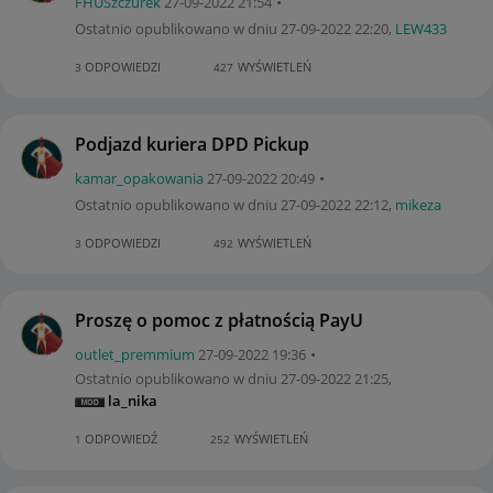
FHUSzczurek
‎27-09-2022
21:54
Ostatnio opublikowano w dniu
‎27-09-2022
22:20
,
LEW433
ODPOWIEDZI
WYŚWIETLEŃ
3
427
Podjazd kuriera DPD Pickup
kamar_opakowani
a
‎27-09-2022
20:49
Ostatnio opublikowano w dniu
‎27-09-2022
22:12
,
mikeza
ODPOWIEDZI
WYŚWIETLEŃ
3
492
Proszę o pomoc z płatnością PayU
outlet_premmium
‎27-09-2022
19:36
Ostatnio opublikowano w dniu
‎27-09-2022
21:25
,
la_nika
ODPOWIEDŹ
WYŚWIETLEŃ
1
252