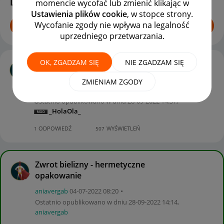
Dyskusje
momencie wycofać lub zmienić klikając w
Ustawienia plików cookie
, w stopce strony.
Wycofanie zgody nie wpływa na legalność
ROZPOCZNIJ TEMAT
uprzedniego przetwarzania.
OK, ZGADZAM SIĘ
NIE ZGADZAM SIĘ
jak wystawić aukcję z wykonaniem
usługi?
ZMIENIAM ZGODY
grochnet
‎28-09-2022
11:10
Ostatnio opublikowano w dniu
‎28-09-2022
14:37
,
_HolaOla_
ODPOWIEDŹ
WYŚWIETLEŃ
1
507
Zwrot bielizny - hermetyczne
opakowanie
aniavergab
‎04-07-2022
08:20
Ostatnio opublikowano w dniu
‎28-09-2022
14:14
,
aniavergab