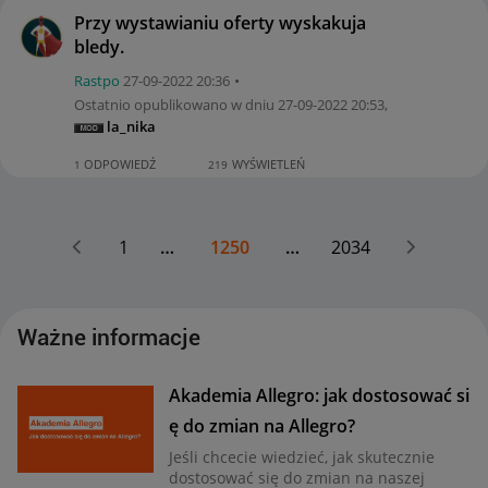
Przy wystawianiu oferty wyskakuja
bledy.
Rastpo
‎27-09-2022
20:36
Ostatnio opublikowano w dniu
‎27-09-2022
20:53
,
la_nika
ODPOWIEDŹ
WYŚWIETLEŃ
1
219
1
…
1250
…
2034
Ważne informacje
Akademia Allegro: jak dostosować si
ę do zmian na Allegro?
Jeśli chcecie wiedzieć, jak skutecznie
dostosować się do zmian na naszej