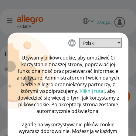
Zaloguj
Gadane
Początkujący sprzedawcy
Używamy plików cookie, aby umożliwić Ci
To miejsce jest dla Ciebie, jeśli zaczynasz lub chcesz zacząć
korzystanie z naszej strony, poprawiać jej
swoją przygodę ze sprzedażą na Allegro.
funkcjonalność oraz przetwarzać informacje
analityczne. Administratorem Twoich danych
będzie Allegro oraz niektórzy partnerzy, z
którymi współpracujemy.
Kliknij tutaj
, aby
dowiedzieć się więcej o tym, jak korzystamy z
plików cookie. Po akceptacji strona zostanie
automatycznie odświeżona.
Dla Sprzedających
OPCJE
Zgodę na wykorzystywanie plików cookie
wyrażasz dobrowolnie. Możesz ją w każdym