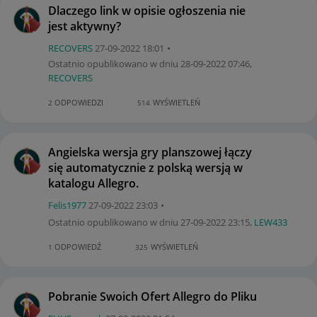
Dlaczego link w opisie ogłoszenia nie
jest aktywny?
RECOVERS
‎27-09-2022
18:01
Ostatnio opublikowano w dniu
‎28-09-2022
07:46
,
RECOVERS
ODPOWIEDZI
WYŚWIETLEŃ
2
514
Angielska wersja gry planszowej łączy
się automatycznie z polską wersją w
katalogu Allegro.
Felis1977
‎27-09-2022
23:03
Ostatnio opublikowano w dniu
‎27-09-2022
23:15
,
LEW433
ODPOWIEDŹ
WYŚWIETLEŃ
1
325
Pobranie Swoich Ofert Allegro do Pliku