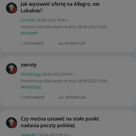
Jak wystawić ofertę na Allegro, nie
Lokalnie?
LATSIRK
‎28-09-2022
10:43
Ostatnio opublikowano w dniu
‎28-09-2022
10:21
,
pinsplash
ODPOWIEDŹ
WYŚWIETLEŃ
1
390
zwroty
MIA2022pg
‎28-09-2022
09:54
Ostatnio opublikowano w dniu
‎28-09-2022
10:05
,
MIA2022pg
ODPOWIEDZI
WYŚWIETLEŃ
3
401
Czy można ustawić na stałe punkt
nadania poczty polskiej
SweetArt
‎28-09-2022
09:13