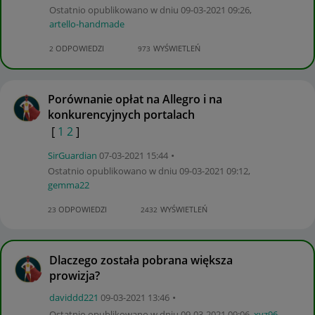
Ostatnio opublikowano w dniu
‎09-03-2021
09:26
,
artello-handmad
e
ODPOWIEDZI
WYŚWIETLEŃ
2
973
Porównanie opłat na Allegro i na
konkurencyjnych portalach
[
1
2
]
SirGuardian
‎07-03-2021
15:44
Ostatnio opublikowano w dniu
‎09-03-2021
09:12
,
gemma22
ODPOWIEDZI
WYŚWIETLEŃ
23
2432
Dlaczego została pobrana większa
prowizja?
daviddd221
‎09-03-2021
13:46
Ostatnio opublikowano w dniu
‎09-03-2021
09:06
,
xyz96