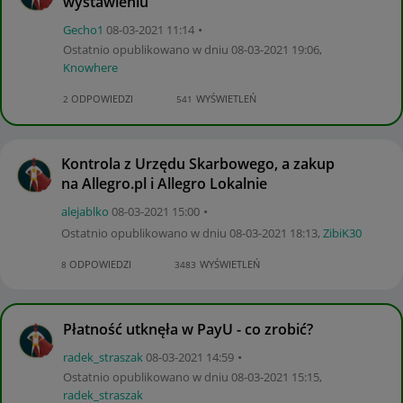
wystawieniu
Gecho1
‎08-03-2021
11:14
Ostatnio opublikowano w dniu
‎08-03-2021
19:06
,
Knowhere
ODPOWIEDZI
WYŚWIETLEŃ
2
541
Kontrola z Urzędu Skarbowego, a zakup
na Allegro.pl i Allegro Lokalnie
alejablko
‎08-03-2021
15:00
Ostatnio opublikowano w dniu
‎08-03-2021
18:13
,
ZibiK30
ODPOWIEDZI
WYŚWIETLEŃ
8
3483
Płatność utknęła w PayU - co zrobić?
radek_straszak
‎08-03-2021
14:59
Ostatnio opublikowano w dniu
‎08-03-2021
15:15
,
radek_straszak