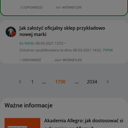
ODPOWIEDZI
WYŚWIETLEŃ
3
941
Jak założyć oficjalny sklep przykładowo
nowej marki
Ex-Nihilo
‎08-03-2021
13:55
Ostatnio opublikowano w dniu
‎08-03-2021
14:02
,
7YP6K
ODPOWIEDŹ
WYŚWIETLEŃ
1
2667
1
…
1730
…
2034
Ważne informacje
Akademia Allegro: jak dostosować si