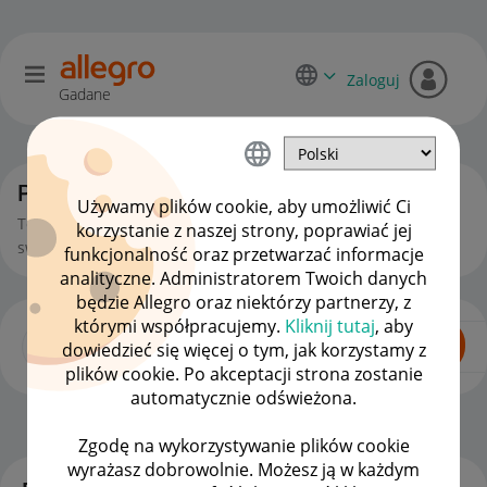
Zaloguj
Gadane
Początkujący sprzedawcy
Używamy plików cookie, aby umożliwić Ci
To miejsce jest dla Ciebie, jeśli zaczynasz lub chcesz zacząć
korzystanie z naszej strony, poprawiać jej
swoją przygodę ze sprzedażą na Allegro.
funkcjonalność oraz przetwarzać informacje
analityczne. Administratorem Twoich danych
będzie Allegro oraz niektórzy partnerzy, z
którymi współpracujemy.
Kliknij tutaj
, aby
dowiedzieć się więcej o tym, jak korzystamy z
plików cookie. Po akceptacji strona zostanie
automatycznie odświeżona.
Dla Sprzedających
OPCJE
Zgodę na wykorzystywanie plików cookie
wyrażasz dobrowolnie. Możesz ją w każdym