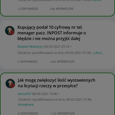
ODPOWIEDZI
WYŚWIETLEŃ
2
638
Kupujący podał 10 cyfrowy nr tel.
menager pacz. INPOST informuje o
błędzie i nie można przyjść dalej
Master-Wolsztyn
‎09-03-2021
07:16
Ostatnio opublikowano w dniu
‎09-03-2021
07:30
,
_Likos_
ODPOWIEDZI
WYŚWIETLEŃ
2
1496
Jak mogę zwiększyć ilość wystawionych
na licytacji rzeczy w przesyłce?
extra767
‎08-03-2021
19:40
Ostatnio opublikowano w dniu
‎08-03-2021
21:46
,
Knowhere
ODPOWIEDZI
WYŚWIETLEŃ
8
1129