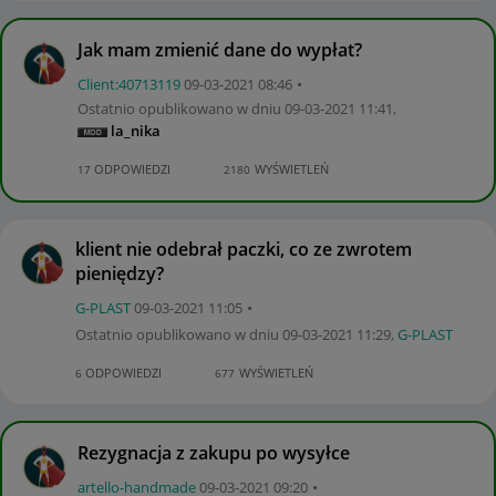
Jak mam zmienić dane do wypłat?
Client:40713119
‎09-03-2021
08:46
Ostatnio opublikowano w dniu
‎09-03-2021
11:41
,
la_nika
ODPOWIEDZI
WYŚWIETLEŃ
17
2180
klient nie odebrał paczki, co ze zwrotem
pieniędzy?
G-PLAST
‎09-03-2021
11:05
Ostatnio opublikowano w dniu
‎09-03-2021
11:29
,
G-PLAST
ODPOWIEDZI
WYŚWIETLEŃ
6
677
Rezygnacja z zakupu po wysyłce
artello-handmad
e
‎09-03-2021
09:20