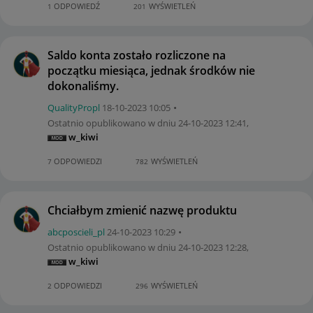
ODPOWIEDŹ
WYŚWIETLEŃ
1
201
Saldo konta zostało rozliczone na
początku miesiąca, jednak środków nie
dokonaliśmy.
QualityPropl
‎18-10-2023
10:05
Ostatnio opublikowano w dniu
‎24-10-2023
12:41
,
w_kiwi
ODPOWIEDZI
WYŚWIETLEŃ
7
782
Chciałbym zmienić nazwę produktu
abcposcieli_pl
‎24-10-2023
10:29
Ostatnio opublikowano w dniu
‎24-10-2023
12:28
,
w_kiwi
ODPOWIEDZI
WYŚWIETLEŃ
2
296