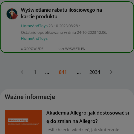
Wyświetlanie rabatu ilościowego na
karcie produktu
HomeAndToys
‎23-10-2023
08:28
Ostatnio opublikowano w dniu
‎24-10-2023
12:06
,
HomeAndToys
ODPOWIEDZI
WYŚWIETLEŃ
4
959
1
…
841
…
2034
Ważne informacje
Akademia Allegro: jak dostosować si
ę do zmian na Allegro?
Jeśli chcecie wiedzieć, jak skutecznie