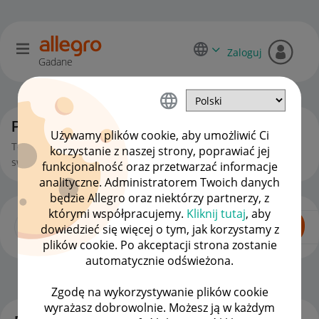
Zaloguj
Gadane
Początkujący sprzedawcy
Używamy plików cookie, aby umożliwić Ci
To miejsce jest dla Ciebie, jeśli zaczynasz lub chcesz zacząć
korzystanie z naszej strony, poprawiać jej
swoją przygodę ze sprzedażą na Allegro.
funkcjonalność oraz przetwarzać informacje
analityczne. Administratorem Twoich danych
będzie Allegro oraz niektórzy partnerzy, z
którymi współpracujemy.
Kliknij tutaj
, aby
dowiedzieć się więcej o tym, jak korzystamy z
plików cookie. Po akceptacji strona zostanie
automatycznie odświeżona.
Dla Sprzedających
OPCJE
Zgodę na wykorzystywanie plików cookie
wyrażasz dobrowolnie. Możesz ją w każdym