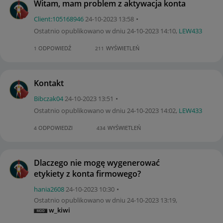
Witam, mam problem z aktywacja konta
Client:10516894
6
‎24-10-2023
13:58
Ostatnio opublikowano w dniu
‎24-10-2023
14:10
,
LEW433
ODPOWIEDŹ
WYŚWIETLEŃ
1
211
Kontakt
Bibczak04
‎24-10-2023
13:51
Ostatnio opublikowano w dniu
‎24-10-2023
14:02
,
LEW433
ODPOWIEDZI
WYŚWIETLEŃ
4
434
Dlaczego nie mogę wygenerować
etykiety z konta firmowego?
hania2608
‎24-10-2023
10:30
Ostatnio opublikowano w dniu
‎24-10-2023
13:19
,
w_kiwi