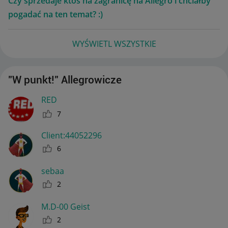
Czy sprzedaje ktoś na zagranicę na Allegro i chciałby
pogadać na ten temat? :)
WYŚWIETL WSZYSTKIE
"W punkt!" Allegrowicze
RED
7
Client:44052296
6
sebaa
2
M.D-00 Geist
2