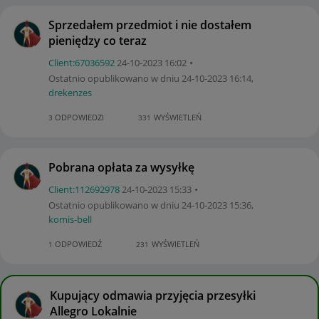
Sprzedałem przedmiot i nie dostałem
pieniędzy co teraz
Client:67036592
‎24-10-2023
16:02
Ostatnio opublikowano w dniu
‎24-10-2023
16:14
,
drekenzes
ODPOWIEDZI
WYŚWIETLEŃ
3
331
Pobrana opłata za wysyłkę
Client:11269297
8
‎24-10-2023
15:33
Ostatnio opublikowano w dniu
‎24-10-2023
15:36
,
komis-bell
ODPOWIEDŹ
WYŚWIETLEŃ
1
231
Kupujący odmawia przyjęcia przesyłki
Allegro Lokalnie