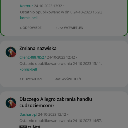
Kermuz
‎24-10-2023
13:32
Ostatnio opublikowano w dniu
‎24-10-2023
15:20
,
komis-bell
ODPOWIEDZI
WYŚWIETLEŃ
6
1072
Zmiana nazwiska
Client:48878527
‎24-10-2023
12:42
Ostatnio opublikowano w dniu
‎24-10-2023
15:11
,
komis-bell
ODPOWIEDZI
WYŚWIETLEŃ
5
467
Dlaczego Allegro zabrania handlu
cudzoziemcom?
Dashart-pl
‎24-10-2023
12:12
Ostatnio opublikowano w dniu
‎24-10-2023
14:57
,
w_kiwi