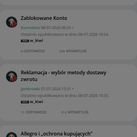
Zablokowane Konto
Ksometixx
‎08-07-2026
06:29
Ostatnio opublikowano w dniu
‎08-07-2026
10:54
,
w_kiwi
ODPOWIEDZI
WYŚWIETLEŃ
6
204
Reklamacja - wybór metody dostawy
zwrotu
jpmkrowki
‎07-07-2026
15:31
Ostatnio opublikowano w dniu
‎08-07-2026
10:33
,
w_kiwi
ODPOWIEDZI
WYŚWIETLEŃ
11
312
Allegro i „ochrona kupujących”