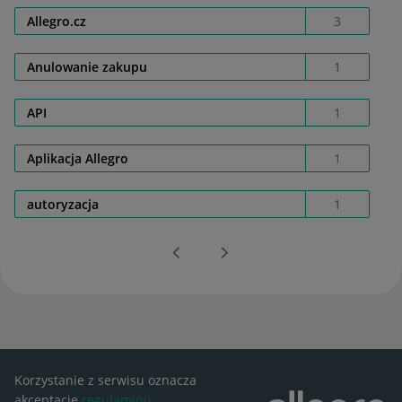
Allegro.cz
3
Anulowanie zakupu
1
API
1
Aplikacja Allegro
1
autoryzacja
1
Korzystanie z serwisu oznacza
akceptację
regulaminu