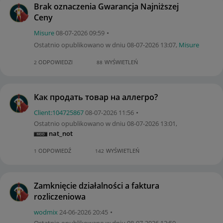
Brak oznaczenia Gwarancja Najniższej
Ceny
Misure
‎08-07-2026
09:59
Ostatnio opublikowano w dniu
‎08-07-2026
13:07
,
Misure
ODPOWIEDZI
WYŚWIETLEŃ
2
88
Как продать товар на аллегро?
Client:10472586
7
‎08-07-2026
11:56
Ostatnio opublikowano w dniu
‎08-07-2026
13:01
,
nat_not
ODPOWIEDŹ
WYŚWIETLEŃ
1
142
Zamknięcie działalności a faktura
rozliczeniowa
wodmix
‎24-06-2026
20:45
Ostatnio opublikowano w dniu
‎08-07-2026
12:50
,