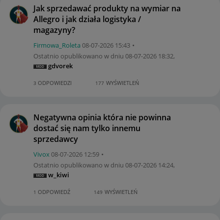
Jak sprzedawać produkty na wymiar na
Allegro i jak działa logistyka /
magazyny?
Firmowa_Roleta
‎08-07-2026
15:43
Ostatnio opublikowano w dniu
‎08-07-2026
18:32
,
gdvorek
ODPOWIEDZI
WYŚWIETLEŃ
3
177
Negatywna opinia która nie powinna
dostać się nam tylko innemu
sprzedawcy
Vivox
‎08-07-2026
12:59
Ostatnio opublikowano w dniu
‎08-07-2026
14:24
,
w_kiwi
ODPOWIEDŹ
WYŚWIETLEŃ
1
149