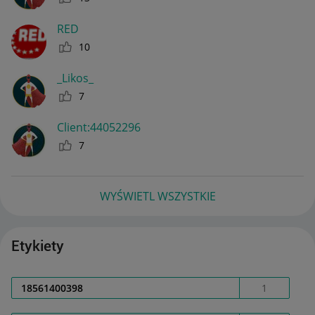
RED
10
_Likos_
7
Client:44052296
7
WYŚWIETL WSZYSTKIE
Etykiety
18561400398
1