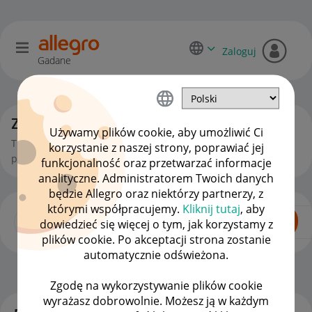
Zaloguj
Gadane
Zaawansowani sprzedawcy
Używamy plików cookie, aby umożliwić Ci
Tu poruszamy bardziej złożone tematy związane z
korzystanie z naszej strony, poprawiać jej
prowadzeniem sprzedaży na Allegro.
funkcjonalność oraz przetwarzać informacje
analityczne. Administratorem Twoich danych
będzie Allegro oraz niektórzy partnerzy, z
którymi współpracujemy.
Kliknij tutaj
, aby
dowiedzieć się więcej o tym, jak korzystamy z
plików cookie. Po akceptacji strona zostanie
automatycznie odświeżona.
Dla Sprzedających
OPCJE
Zgodę na wykorzystywanie plików cookie
wyrażasz dobrowolnie. Możesz ją w każdym