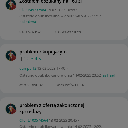
Zostałem oszukany na 160 zl
Client:45732984
‎15-02-2023
10:58
Ostatnio opublikowano w dniu
‎15-02-2023
11:12
,
nalepkovo
ODPOWIEDZI
WYŚWIETLEŃ
5
633
problem z kupujacym
[
1
2
3
4
5
]
dampal12
‎13-02-2023
17:40
Ostatnio opublikowano w dniu
‎14-02-2023
23:52
,
az1rael
ODPOWIEDZI
WYŚWIETLEŃ
82
6503
problem z ofertą zakończonej
sprzedaży
Client:10357456
4
‎13-02-2023
20:45
Ostatnio opublikowano w dniu
‎14-02-2023
12:22
,