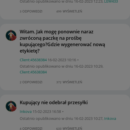
Ostatnio opublikowano w dniu
‎16-02-2023
12:23
,
LEW433
ODPOWIEDZI
WYŚWIETLEŃ
3
499
Witam. Jak mogę ponownie naraz
zwróconą paczkę na prośbę
kupującego?Gdzie wygenerować nową
etykietę?
Client:45638384
‎16-02-2023
10:16
Ostatnio opublikowano w dniu
‎16-02-2023
10:29
,
Client:45638384
ODPOWIEDZI
WYŚWIETLEŃ
2
372
Kupujący nie odebrał przesyłki
Inkova
‎15-02-2023
16:58
Ostatnio opublikowano w dniu
‎16-02-2023
10:27
,
Inkova
ODPOWIEDZI
WYŚWIETLEŃ
4
633