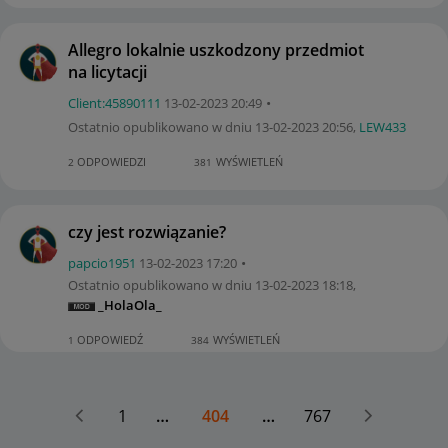
Allegro lokalnie uszkodzony przedmiot
na licytacji
Client:45890111
‎13-02-2023
20:49
Ostatnio opublikowano w dniu
‎13-02-2023
20:56
,
LEW433
ODPOWIEDZI
WYŚWIETLEŃ
2
381
czy jest rozwiązanie?
papcio1951
‎13-02-2023
17:20
Ostatnio opublikowano w dniu
‎13-02-2023
18:18
,
_HolaOla_
ODPOWIEDŹ
WYŚWIETLEŃ
1
384
1
…
404
…
767