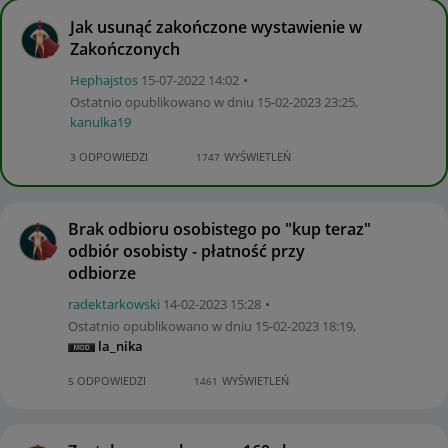
Jak usunąć zakończone wystawienie w
Zakończonych
Hephajstos
‎15-07-2022
14:02
Ostatnio opublikowano w dniu
‎15-02-2023
23:25
,
kanulka19
ODPOWIEDZI
WYŚWIETLEŃ
3
1747
Brak odbioru osobistego po "kup teraz"
odbiór osobisty - płatność przy
odbiorze
radektarkowski
‎14-02-2023
15:28
Ostatnio opublikowano w dniu
‎15-02-2023
18:19
,
la_nika
ODPOWIEDZI
WYŚWIETLEŃ
5
1461