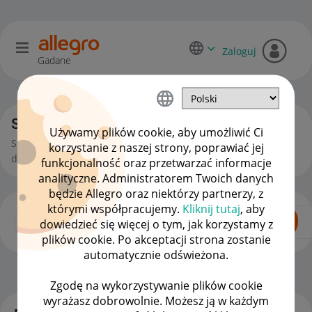
Zaloguj
Gadane
Sprzedający o Allegro Lokalnie
Używamy plików cookie, aby umożliwić Ci
Sprzedajesz na Allegro Lokalnie? Tu wymienisz się
korzystanie z naszej strony, poprawiać jej
doświadczeniami i zadasz pytania.
funkcjonalność oraz przetwarzać informacje
analityczne. Administratorem Twoich danych
będzie Allegro oraz niektórzy partnerzy, z
którymi współpracujemy.
Kliknij tutaj
, aby
dowiedzieć się więcej o tym, jak korzystamy z
plików cookie. Po akceptacji strona zostanie
automatycznie odświeżona.
Dla Sprzedających
OPCJE
Zgodę na wykorzystywanie plików cookie
wyrażasz dobrowolnie. Możesz ją w każdym