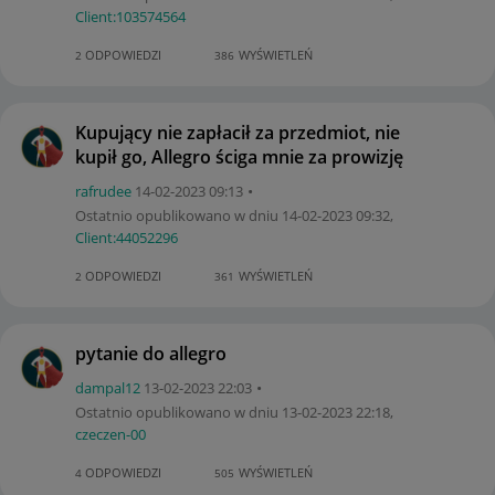
Client:10357456
4
ODPOWIEDZI
WYŚWIETLEŃ
2
386
Kupujący nie zapłacił za przedmiot, nie
kupił go, Allegro ściga mnie za prowizję
rafrudee
‎14-02-2023
09:13
Ostatnio opublikowano w dniu
‎14-02-2023
09:32
,
Client:44052296
ODPOWIEDZI
WYŚWIETLEŃ
2
361
pytanie do allegro
dampal12
‎13-02-2023
22:03
Ostatnio opublikowano w dniu
‎13-02-2023
22:18
,
czeczen-00
ODPOWIEDZI
WYŚWIETLEŃ
4
505