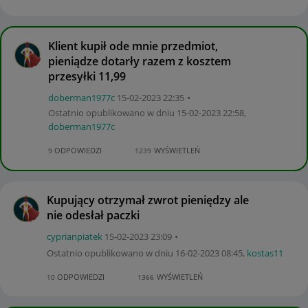
Klient kupił ode mnie przedmiot,
pieniądze dotarły razem z kosztem
przesyłki 11,99
doberman1977c
‎15-02-2023
22:35
Ostatnio opublikowano w dniu
‎15-02-2023
22:58
,
doberman1977c
ODPOWIEDZI
WYŚWIETLEŃ
9
1239
Kupujący otrzymał zwrot pieniędzy ale
nie odesłał paczki
cyprianpiatek
‎15-02-2023
23:09
Ostatnio opublikowano w dniu
‎16-02-2023
08:45
,
kostas11
ODPOWIEDZI
WYŚWIETLEŃ
10
1366