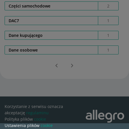
Części samochodowe
2
DAC7
1
Dane kupującego
1
Dane osobowe
1
Korzystanie z serwisu oznacza
akceptację
regulaminu
Polityka plików
cookie
Ustawienia plików
cookie