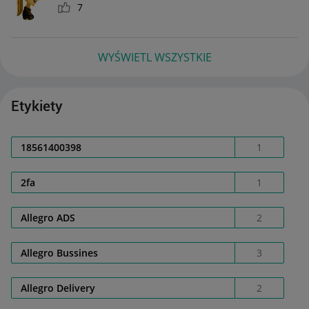
7
WYŚWIETL WSZYSTKIE
Etykiety
18561400398
1
2fa
1
Allegro ADS
2
Allegro Bussines
3
Allegro Delivery
2