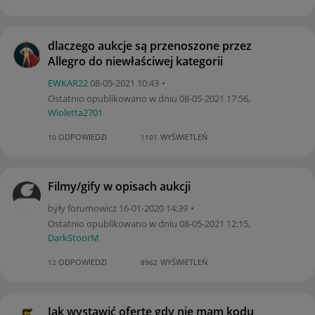
dlaczego aukcje są przenoszone przez
Allegro do niewłaściwej kategorii
EWKAR22
‎08-05-2021
10:43
Ostatnio opublikowano w dniu
‎08-05-2021
17:56
,
Wioletta2701
ODPOWIEDZI
WYŚWIETLEŃ
10
1101
Filmy/gify w opisach aukcji
były forumowicz
‎16-01-2020
14:39
Ostatnio opublikowano w dniu
‎08-05-2021
12:15
,
DarkStoorM
ODPOWIEDZI
WYŚWIETLEŃ
12
8962
Jak wystawić ofertę gdy nie mam kodu