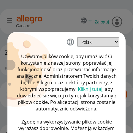
Zaloguj
Gadane
Zaawansowani sprzedawcy
Używamy plików cookie, aby umożliwić Ci
Tu poruszamy bardziej złożone tematy związane z
korzystanie z naszej strony, poprawiać jej
prowadzeniem sprzedaży na Allegro.
funkcjonalność oraz przetwarzać informacje
analityczne. Administratorem Twoich danych
będzie Allegro oraz niektórzy partnerzy, z
którymi współpracujemy.
Kliknij tutaj
, aby
dowiedzieć się więcej o tym, jak korzystamy z
plików cookie. Po akceptacji strona zostanie
automatycznie odświeżona.
Dla Sprzedających
OPCJE
Zgodę na wykorzystywanie plików cookie
wyrażasz dobrowolnie. Możesz ją w każdym