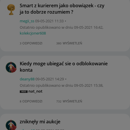
Smart z kurierem jako obowiązek - czy
ja to dobrze rozumiem ?
megii_ss
‎09-05-2021
11:33
Ostatnio opublikowano w dniu
‎09-05-2021
16:42
,
kolekcjoner608
ODPOWIEDZI
WYŚWIETLEŃ
3
380
Kiedy moge ubiegać sie o odblokowanie
konta
deany88
‎09-05-2021
14:29
Ostatnio opublikowano w dniu
‎09-05-2021
15:38
,
nat_not
ODPOWIEDZI
WYŚWIETLEŃ
8
732
zniknęły mi aukcje