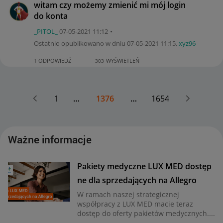
witam czy możemy zmienić mi mój login
do konta
_PITOL_
‎07-05-2021
11:12
Ostatnio opublikowano w dniu
‎07-05-2021
11:15
,
xyz96
ODPOWIEDŹ
WYŚWIETLEŃ
1
303
1
…
1376
…
1654
Ważne informacje
Pakiety medyczne LUX MED dostęp
ne dla sprzedających na Allegro
W ramach naszej strategicznej
współpracy z LUX MED macie teraz
dostęp do oferty pakietów medycznych....