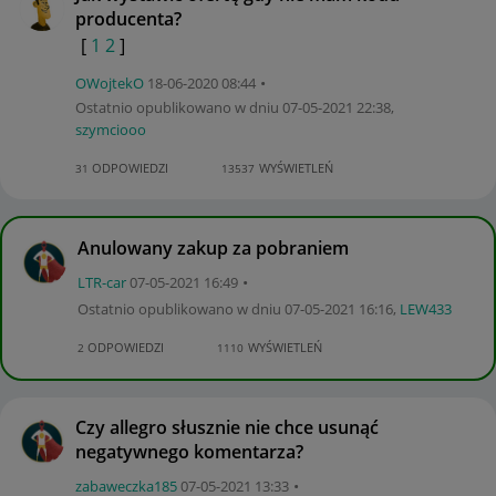
producenta?
[
1
2
]
OWojtekO
‎18-06-2020
08:44
Ostatnio opublikowano w dniu
‎07-05-2021
22:38
,
szymciooo
ODPOWIEDZI
WYŚWIETLEŃ
31
13537
Anulowany zakup za pobraniem
LTR-car
‎07-05-2021
16:49
Ostatnio opublikowano w dniu
‎07-05-2021
16:16
,
LEW433
ODPOWIEDZI
WYŚWIETLEŃ
2
1110
Czy allegro słusznie nie chce usunąć
negatywnego komentarza?
zabaweczka185
‎07-05-2021
13:33