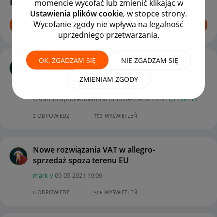
Dyskusje
momencie wycofać lub zmienić klikając w
Ustawienia plików cookie
, w stopce strony.
Wycofanie zgody nie wpływa na legalność
ROZPOCZNIJ TEMAT
uprzedniego przetwarzania.
OK, ZGADZAM SIĘ
NIE ZGADZAM SIĘ
Brak możliwości zalogowania się na
innym urządzeniu
ZMIENIAM ZGODY
robertowojtowic
z
‎09-05-2021
20:01
Ostatnio opublikowano w dniu
‎09-05-2021
20:41
,
LEW433
ODPOWIEDZI
WYŚWIETLEŃ
2
753
Nowe rozwiązania VAT w allegro-
sprzedaż spoza terenu EU
mark-y
‎09-05-2021
19:09
ODPOWIEDZI
WYŚWIETLEŃ
0
506