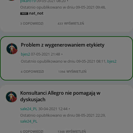
pikaro19
‎09-05-2021
08:20
Ostatnio opublikowano w dniu
‎09-05-2021
09:48
,
nat_not
ODPOWIEDZI
WYŚWIETLEŃ
3
433
Problem z wygenerowaniem etykiety
bjes2
‎07-05-2021
21:48
Ostatnio opublikowano w dniu
‎09-05-2021
08:11
,
bjes2
ODPOWIEDZI
WYŚWIETLEŃ
4
1394
Konsultanci Allegro nie pomagają w
dyskusjach
sale24_PL
‎30-04-2021
12:44
Ostatnio opublikowano w dniu
‎08-05-2021
22:29
,
sale24_PL
ODPOWIEDZI
WYŚWIETLEŃ
6
1348