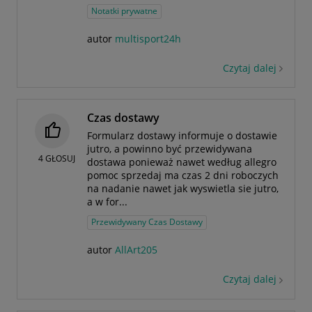
Notatki prywatne
autor
multisport24h
Czytaj dalej
Czas dostawy
Formularz dostawy informuje o dostawie
jutro, a powinno być przewidywana
4
GŁOSUJ
dostawa ponieważ nawet według allegro
pomoc sprzedaj ma czas 2 dni roboczych
na nadanie nawet jak wyswietla sie jutro,
a w for...
Przewidywany Czas Dostawy
autor
AllArt205
Czytaj dalej