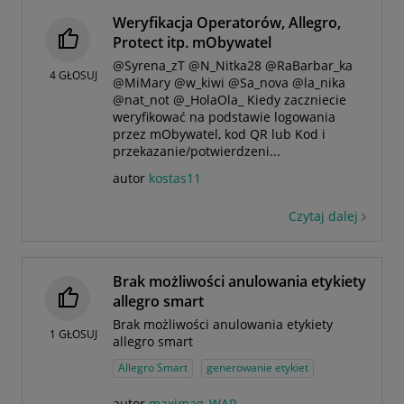
Weryfikacja Operatorów, Allegro,
Protect itp. mObywatel
@Syrena_zT @N_Nitka28 @RaBarbar_ka
4
GŁOSUJ
@MiMary @w_kiwi @Sa_nova @la_nika
@nat_not @_HolaOla_ Kiedy zaczniecie
weryfikować na podstawie logowania
przez mObywatel, kod QR lub Kod i
przekazanie/potwierdzeni...
autor
kostas11
Czytaj dalej
Brak możliwości anulowania etykiety
allegro smart
Brak możliwości anulowania etykiety
1
GŁOSUJ
allegro smart
Allegro Smart
generowanie etykiet
autor
maximag_WAR