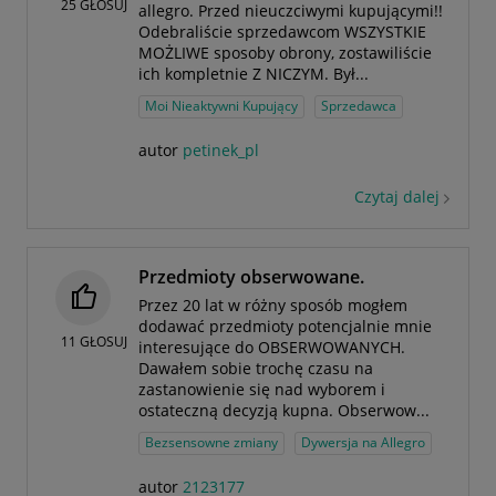
25
GŁOSUJ
allegro. Przed nieuczciwymi kupującymi!!
Odebraliście sprzedawcom WSZYSTKIE
MOŻLIWE sposoby obrony, zostawiliście
ich kompletnie Z NICZYM. Był...
Moi Nieaktywni Kupujący
Sprzedawca
autor
petinek_pl
Czytaj dalej
Przedmioty obserwowane.
Przez 20 lat w różny sposób mogłem
dodawać przedmioty potencjalnie mnie
11
GŁOSUJ
interesujące do OBSERWOWANYCH.
Dawałem sobie trochę czasu na
zastanowienie się nad wyborem i
ostateczną decyzją kupna. Obserwow...
Bezsensowne zmiany
Dywersja na Allegro
autor
2123177