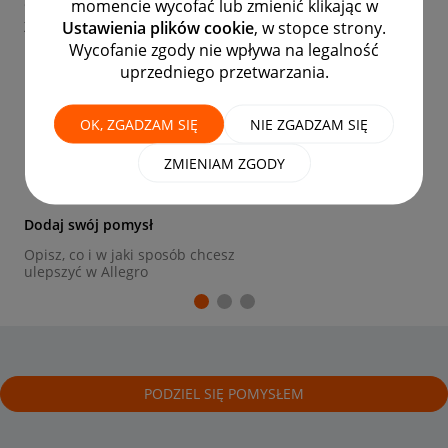
momencie wycofać lub zmienić klikając w
Chcesz zaproponować małą lub dużą zmianę w Allegro?
Ustawienia plików cookie
, w stopce strony.
Zgłoś ją w tym miejscu i poddaj ocenie społeczności!
Wycofanie zgody nie wpływa na legalność
uprzedniego przetwarzania.
1
OK, ZGADZAM SIĘ
NIE ZGADZAM SIĘ
ZMIENIAM ZGODY
Dodaj swój pomysł
Opisz, co i w jaki sposób chcesz
ulepszyć w Allegro
PODZIEL SIĘ POMYSŁEM