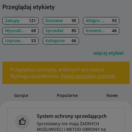
Przeglądaj etykiety
Zakupy
121
Dostawa
95
Allegro Lokalnie
93
Wyszukiwanie
68
Sprzedaż
85
Komentarze
46
Usprawnienia na Allegro
53
Kategorie
66
więcej etykiet
Przeglądasz pomysły, w których jest status
Wymaga uzupełnienia
.
Pokaż wszystkie pomysły
Gorące
Popularne
Nowe
System ochrony sprzedających
Sprzedawcy nie mają ŻADNYCH
MOŻLIWOŚCI I METOD OBRONY na