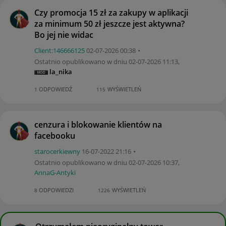
Czy promocja 15 zł za zakupy w aplikacji
za minimum 50 zł jeszcze jest aktywna?
Bo jej nie widac
Client:14666612
5
‎02-07-2026
00:38
Ostatnio opublikowano w dniu
‎02-07-2026
11:13
,
la_nika
ODPOWIEDŹ
WYŚWIETLEŃ
1
115
cenzura i blokowanie klientów na
facebooku
starocerkiewny
‎16-07-2022
21:16
Ostatnio opublikowano w dniu
‎02-07-2026
10:37
,
AnnaG-Antyki
ODPOWIEDZI
WYŚWIETLEŃ
8
1226