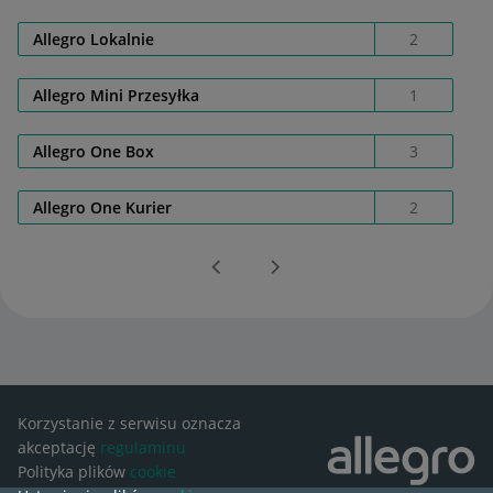
Allegro Lokalnie
2
Allegro Mini Przesyłka
1
Allegro One Box
3
Allegro One Kurier
2
Korzystanie z serwisu oznacza
akceptację
regulaminu
Polityka plików
cookie