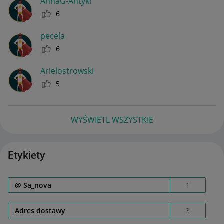
AnnaG-Antyki
6
pecela
6
Arielostrowski
5
WYŚWIETL WSZYSTKIE
Etykiety
@ Sa_nova
1
Adres dostawy
3