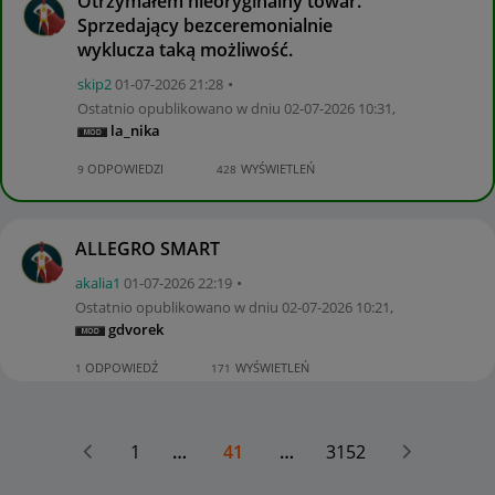
Otrzymałem nieoryginalny towar.
Sprzedający bezceremonialnie
wyklucza taką możliwość.
skip2
‎01-07-2026
21:28
Ostatnio opublikowano w dniu
‎02-07-2026
10:31
,
la_nika
ODPOWIEDZI
WYŚWIETLEŃ
9
428
ALLEGRO SMART
akalia1
‎01-07-2026
22:19
Ostatnio opublikowano w dniu
‎02-07-2026
10:21
,
gdvorek
ODPOWIEDŹ
WYŚWIETLEŃ
1
171
1
…
41
…
3152