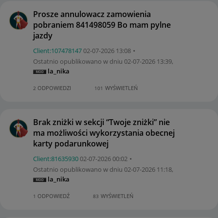
Prosze annulowacz zamowienia
pobraniem 841498059 Bo mam pylne
jazdy
Client:10747814
7
‎02-07-2026
13:08
Ostatnio opublikowano w dniu
‎02-07-2026
13:39
,
la_nika
ODPOWIEDZI
WYŚWIETLEŃ
2
101
Brak zniżki w sekcji “Twoje zniżki” nie
ma możliwości wykorzystania obecnej
karty podarunkowej
Client:81635930
‎02-07-2026
00:02
Ostatnio opublikowano w dniu
‎02-07-2026
11:18
,
la_nika
ODPOWIEDŹ
WYŚWIETLEŃ
1
83