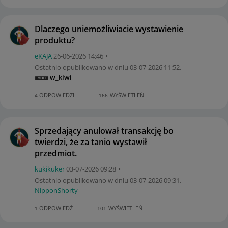
Dlaczego uniemożliwiacie wystawienie
produktu?
eKAJA
‎26-06-2026
14:46
Ostatnio opublikowano w dniu
‎03-07-2026
11:52
,
w_kiwi
ODPOWIEDZI
WYŚWIETLEŃ
4
166
Sprzedający anulował transakcję bo
twierdzi, że za tanio wystawił
przedmiot.
kukikuker
‎03-07-2026
09:28
Ostatnio opublikowano w dniu
‎03-07-2026
09:31
,
NipponShorty
ODPOWIEDŹ
WYŚWIETLEŃ
1
101