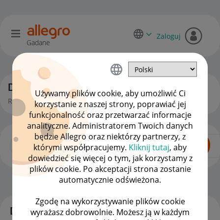
Zaloguj
Gadane
Dyskusje kupujących
Używamy plików cookie, aby umożliwić Ci
Rozmowy, pytania i pomysły kupujących na Allegro.
korzystanie z naszej strony, poprawiać jej
funkcjonalność oraz przetwarzać informacje
analityczne. Administratorem Twoich danych
będzie Allegro oraz niektórzy partnerzy, z
którymi współpracujemy.
Kliknij tutaj
, aby
dowiedzieć się więcej o tym, jak korzystamy z
plików cookie. Po akceptacji strona zostanie
automatycznie odświeżona.
Dla Kupujących
OPCJE
Zgodę na wykorzystywanie plików cookie
Dyskusje
wyrażasz dobrowolnie. Możesz ją w każdym