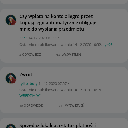
Czy wpłata na konto allegro przez
kupującego automatycznie obliguje
mnie do wysłania przedmiotu
3353
‎14-12-2020
10:22
Ostatnio opublikowano w dniu
‎14-12-2020
10:32
,
xyz96
ODPOWIEDZI
WYŚWIETLEŃ
3
758
Zwrot
tylko_buty
‎14-12-2020
07:57
Ostatnio opublikowano w dniu
‎14-12-2020
10:15
,
WREDZIA-W1
ODPOWIEDZI
WYŚWIETLEŃ
10
1741
Sprzedaż lokalna a status płatności