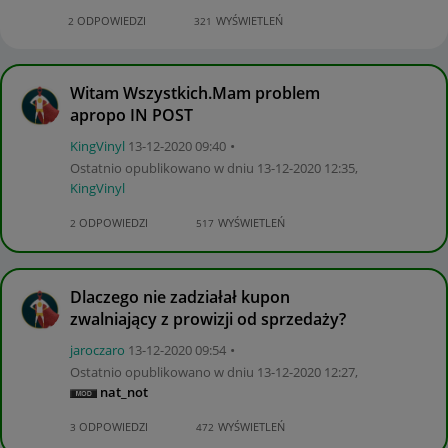
ODPOWIEDZI
WYŚWIETLEŃ
2
321
Witam Wszystkich.Mam problem
apropo IN POST
KingVinyl
‎13-12-2020
09:40
Ostatnio opublikowano w dniu
‎13-12-2020
12:35
,
KingVinyl
ODPOWIEDZI
WYŚWIETLEŃ
2
517
Dlaczego nie zadziałał kupon
zwalniający z prowizji od sprzedaży?
jaroczaro
‎13-12-2020
09:54
Ostatnio opublikowano w dniu
‎13-12-2020
12:27
,
nat_not
ODPOWIEDZI
WYŚWIETLEŃ
3
472