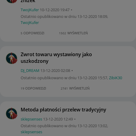
zniżek
TwojKufer
‎10-12-2020
19:47
Ostatnio opublikowano w dniu
‎13-12-2020
18:09
,
TwojKufer
ODPOWIEDZI
WYŚWIETLEŃ
5
1502
Zwrot towaru wystawiony jako
uszkodzony
DJ_DREAM
‎13-12-2020
02:08
Ostatnio opublikowano w dniu
‎13-12-2020
15:57
,
ZibiK30
ODPOWIEDZI
WYŚWIETLEŃ
19
2741
Metoda płatności przelew tradycyjny
sklepsenses
‎13-12-2020
12:49
Ostatnio opublikowano w dniu
‎13-12-2020
13:02
,
sklepsenses