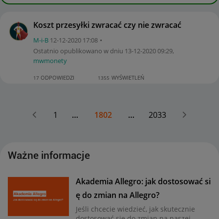
Koszt przesyłki zwracać czy nie zwracać
M-i-B
‎12-12-2020
17:08
Ostatnio opublikowano w dniu
‎13-12-2020
09:29
,
mwmonety
ODPOWIEDZI
WYŚWIETLEŃ
17
1355
1
…
1802
…
2033
Ważne informacje
Akademia Allegro: jak dostosować si
ę do zmian na Allegro?
Jeśli chcecie wiedzieć, jak skutecznie
dostosować się do zmian na naszej