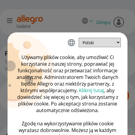
Zaloguj
Gadane
Początkujący sprzedawcy
Używamy plików cookie, aby umożliwić Ci
To miejsce jest dla Ciebie, jeśli zaczynasz lub chcesz zacząć
korzystanie z naszej strony, poprawiać jej
swoją przygodę ze sprzedażą na Allegro.
funkcjonalność oraz przetwarzać informacje
analityczne. Administratorem Twoich danych
będzie Allegro oraz niektórzy partnerzy, z
którymi współpracujemy.
Kliknij tutaj
, aby
dowiedzieć się więcej o tym, jak korzystamy z
plików cookie. Po akceptacji strona zostanie
automatycznie odświeżona.
Dla Sprzedających
OPCJE
Zgodę na wykorzystywanie plików cookie
wyrażasz dobrowolnie. Możesz ją w każdym