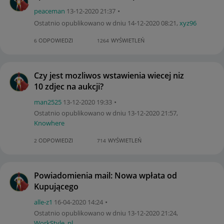
peaceman
‎13-12-2020
21:37
Ostatnio opublikowano w dniu
‎14-12-2020
08:21
,
xyz96
ODPOWIEDZI
WYŚWIETLEŃ
6
1264
Czy jest mozliwos wstawienia wiecej niz
10 zdjec na aukcji?
man2525
‎13-12-2020
19:33
Ostatnio opublikowano w dniu
‎13-12-2020
21:57
,
Knowhere
ODPOWIEDZI
WYŚWIETLEŃ
2
714
Powiadomienia mail: Nowa wpłata od
Kupującego
alle-z1
‎16-04-2020
14:24
Ostatnio opublikowano w dniu
‎13-12-2020
21:24
,
WorkStyle_pl