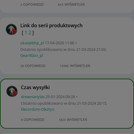
ODPOWIEDZI
WYŚWIETLEŃ
2
653
Link do serii produktowych
[
1
2
]
okazjebhp_pl
‎17-04-2020
11:00
Ostatnio opublikowano w dniu
‎21-03-2024
21:03
,
Gear4Gov_pl
ODPOWIEDZI
WYŚWIETLEŃ
28
16986
Czas wysyłki
drewnianylas
‎25-01-2024
09:28
Ostatnio opublikowano w dniu
‎21-03-2024
20:15
,
Decordom-Olszty
n
ODPOWIEDZI
WYŚWIETLEŃ
8
1820