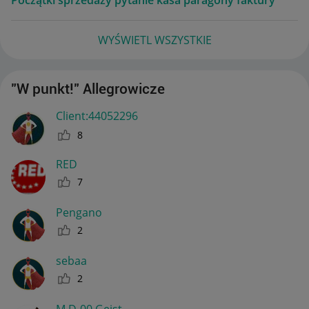
WYŚWIETL WSZYSTKIE
"W punkt!" Allegrowicze
Client:44052296
8
RED
7
Pengano
2
sebaa
2
M.D-00 Geist