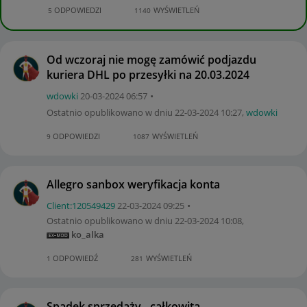
ODPOWIEDZI
WYŚWIETLEŃ
5
1140
Od wczoraj nie mogę zamówić podjazdu
kuriera DHL po przesyłki na 20.03.2024
wdowki
‎20-03-2024
06:57
Ostatnio opublikowano w dniu
‎22-03-2024
10:27
,
wdowki
ODPOWIEDZI
WYŚWIETLEŃ
9
1087
Allegro sanbox weryfikacja konta
Client:12054942
9
‎22-03-2024
09:25
Ostatnio opublikowano w dniu
‎22-03-2024
10:08
,
ko_alka
ODPOWIEDŹ
WYŚWIETLEŃ
1
281
Spadek sprzedaży - całkowita