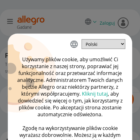
Zaloguj
Gadane
Początkujący sprzedawcy
Używamy plików cookie, aby umożliwić Ci
To miejsce jest dla Ciebie, jeśli zaczynasz lub chcesz zacząć
korzystanie z naszej strony, poprawiać jej
swoją przygodę ze sprzedażą na Allegro.
funkcjonalność oraz przetwarzać informacje
analityczne. Administratorem Twoich danych
będzie Allegro oraz niektórzy partnerzy, z
którymi współpracujemy.
Kliknij tutaj
, aby
dowiedzieć się więcej o tym, jak korzystamy z
plików cookie. Po akceptacji strona zostanie
automatycznie odświeżona.
Dla Sprzedających
OPCJE
Zgodę na wykorzystywanie plików cookie
wyrażasz dobrowolnie. Możesz ją w każdym