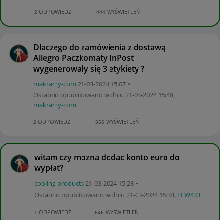
ODPOWIEDZI
WYŚWIETLEŃ
2
444
Dlaczego do zamówienia z dostawą
Allegro Paczkomaty InPost
wygenerowały się 3 etykiety ?
makramy-com
‎21-03-2024
15:07
Ostatnio opublikowano w dniu
‎21-03-2024
15:48
,
makramy-com
ODPOWIEDZI
WYŚWIETLEŃ
2
356
witam czy mozna dodac konto euro do
wypłat?
cooling-product
s
‎21-03-2024
15:28
Ostatnio opublikowano w dniu
‎21-03-2024
15:34
,
LEW433
ODPOWIEDŹ
WYŚWIETLEŃ
1
646