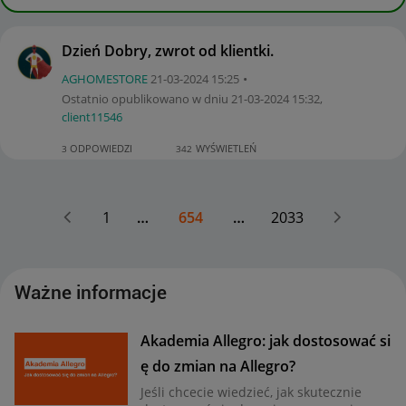
Dzień Dobry, zwrot od klientki.
AGHOMESTORE
‎21-03-2024
15:25
Ostatnio opublikowano w dniu
‎21-03-2024
15:32
,
client11546
ODPOWIEDZI
WYŚWIETLEŃ
3
342
1
…
654
…
2033
Ważne informacje
Akademia Allegro: jak dostosować si
ę do zmian na Allegro?
Jeśli chcecie wiedzieć, jak skutecznie