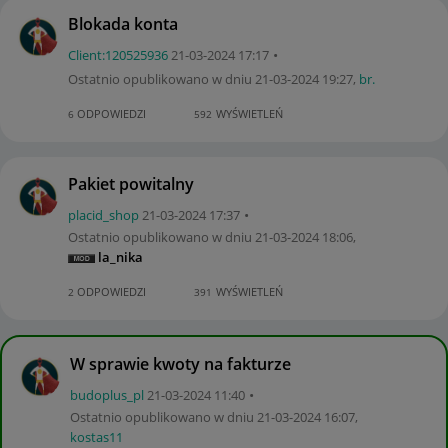
Blokada konta
Client:12052593
6
‎21-03-2024
17:17
Ostatnio opublikowano w dniu
‎21-03-2024
19:27
,
br.
ODPOWIEDZI
WYŚWIETLEŃ
6
592
Pakiet powitalny
placid_shop
‎21-03-2024
17:37
Ostatnio opublikowano w dniu
‎21-03-2024
18:06
,
la_nika
ODPOWIEDZI
WYŚWIETLEŃ
2
391
W sprawie kwoty na fakturze
budoplus_pl
‎21-03-2024
11:40
Ostatnio opublikowano w dniu
‎21-03-2024
16:07
,
kostas11