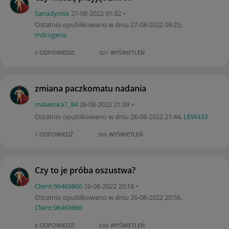
Sanadynisk
‎27-08-2022
01:32
Ostatnio opublikowano w dniu
‎27-08-2022
09:25
,
mdrogeria
ODPOWIEDZI
WYŚWIETLEŃ
3
321
zmiana paczkomatu nadania
malwinka7_84
‎26-08-2022
21:39
Ostatnio opublikowano w dniu
‎26-08-2022
21:44
,
LEW433
ODPOWIEDŹ
WYŚWIETLEŃ
1
360
Czy to je próba oszustwa?
Client:96469866
‎26-08-2022
20:18
Ostatnio opublikowano w dniu
‎26-08-2022
20:56
,
Client:96469866
ODPOWIEDZI
WYŚWIETLEŃ
8
694