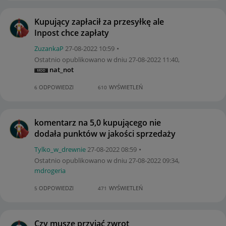
Kupujący zapłacił za przesyłkę ale
Inpost chce zapłaty
ZuzankaP
‎27-08-2022
10:59
Ostatnio opublikowano w dniu
‎27-08-2022
11:40
,
nat_not
ODPOWIEDZI
WYŚWIETLEŃ
6
610
komentarz na 5,0 kupującego nie
dodała punktów w jakości sprzedaży
Tylko_w_drewnie
‎27-08-2022
08:59
Ostatnio opublikowano w dniu
‎27-08-2022
09:34
,
mdrogeria
ODPOWIEDZI
WYŚWIETLEŃ
5
471
Czy muszę przyjąć zwrot