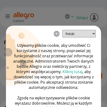
Zaloguj
Gadane
Początkujący sprzedawcy
Używamy plików cookie, aby umożliwić Ci
To miejsce jest dla Ciebie, jeśli zaczynasz lub chcesz zacząć
korzystanie z naszej strony, poprawiać jej
swoją przygodę ze sprzedażą na Allegro.
funkcjonalność oraz przetwarzać informacje
analityczne. Administratorem Twoich danych
będzie Allegro oraz niektórzy partnerzy, z
którymi współpracujemy.
Kliknij tutaj
, aby
dowiedzieć się więcej o tym, jak korzystamy z
plików cookie. Po akceptacji strona zostanie
automatycznie odświeżona.
Dla Sprzedających
OPCJE
Zgodę na wykorzystywanie plików cookie
wyrażasz dobrowolnie. Możesz ją w każdym