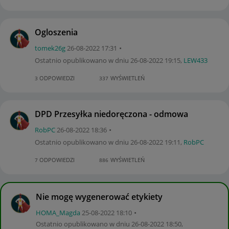
Ogloszenia
tomek26g
‎26-08-2022
17:31
Ostatnio opublikowano w dniu
‎26-08-2022
19:15
,
LEW433
ODPOWIEDZI
WYŚWIETLEŃ
3
337
DPD Przesyłka niedoręczona - odmowa
RobPC
‎26-08-2022
18:36
Ostatnio opublikowano w dniu
‎26-08-2022
19:11
,
RobPC
ODPOWIEDZI
WYŚWIETLEŃ
7
886
Nie mogę wygenerować etykiety
HOMA_Magda
‎25-08-2022
18:10
Ostatnio opublikowano w dniu
‎26-08-2022
18:50
,