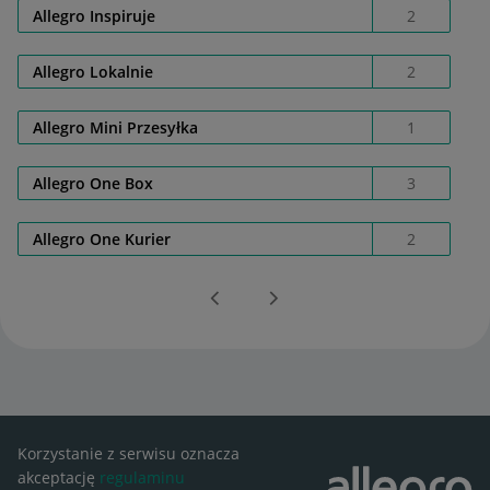
Allegro Inspiruje
2
Allegro Lokalnie
2
Allegro Mini Przesyłka
1
Allegro One Box
3
Allegro One Kurier
2
Korzystanie z serwisu oznacza
akceptację
regulaminu