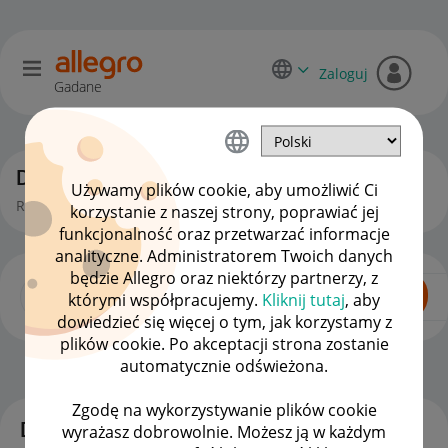
Zaloguj
Gadane
Dyskusje kupujących
Używamy plików cookie, aby umożliwić Ci
Rozmowy, pytania i pomysły kupujących na Allegro.
korzystanie z naszej strony, poprawiać jej
funkcjonalność oraz przetwarzać informacje
analityczne. Administratorem Twoich danych
będzie Allegro oraz niektórzy partnerzy, z
którymi współpracujemy.
Kliknij tutaj
, aby
dowiedzieć się więcej o tym, jak korzystamy z
plików cookie. Po akceptacji strona zostanie
automatycznie odświeżona.
Dla Kupujących
OPCJE
Zgodę na wykorzystywanie plików cookie
Dyskusje
wyrażasz dobrowolnie. Możesz ją w każdym