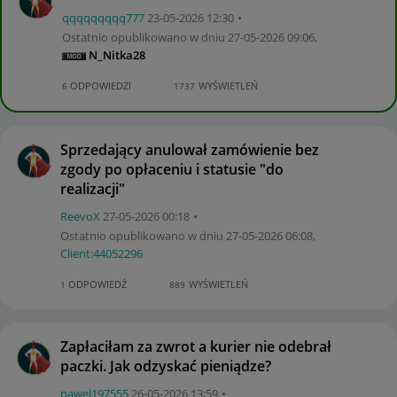
qqqqqqqqq777
‎23-05-2026
12:30
Ostatnio opublikowano w dniu
‎27-05-2026
09:06
,
N_Nitka28
ODPOWIEDZI
WYŚWIETLEŃ
6
1737
Sprzedający anulował zamówienie bez
zgody po opłaceniu i statusie "do
realizacji"
ReevoX
‎27-05-2026
00:18
Ostatnio opublikowano w dniu
‎27-05-2026
06:08
,
Client:44052296
ODPOWIEDŹ
WYŚWIETLEŃ
1
889
Zapłaciłam za zwrot a kurier nie odebrał
paczki. Jak odzyskać pieniądze?
pawel197555
‎26-05-2026
13:59