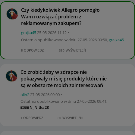
Czy kiedykolwiek Allegro pomogło
Wam rozwiązać problem z
reklamowanym zakupem?
grajka45
‎25-05-2026
11:12
Ostatnio opublikowano w dniu
‎27-05-2026
09:50
,
grajka45
ODPOWIEDZI
WYŚWIETLEŃ
5
330
Co zrobić żeby w zdrapce nie
pokazywały mi się produkty które nie
są w obszarze moich zainteresowań
olin2
‎27-05-2026
09:00
Ostatnio opublikowano w dniu
‎27-05-2026
09:41
,
N_Nitka28
ODPOWIEDŹ
WYŚWIETLEŃ
1
60