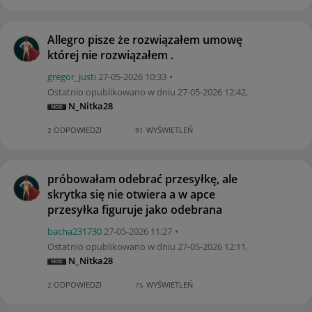
Allegro pisze że rozwiązałem umowę
której nie rozwiązałem .
gregor_justi
‎27-05-2026
10:33
Ostatnio opublikowano w dniu
‎27-05-2026
12:42
,
N_Nitka28
ODPOWIEDZI
WYŚWIETLEŃ
2
91
próbowałam odebrać przesyłkę, ale
skrytka się nie otwiera a w apce
przesyłka figuruje jako odebrana
bacha231730
‎27-05-2026
11:27
Ostatnio opublikowano w dniu
‎27-05-2026
12:11
,
N_Nitka28
ODPOWIEDZI
WYŚWIETLEŃ
2
75