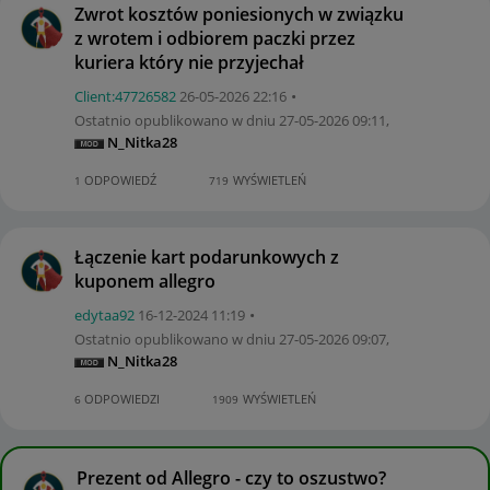
Zwrot kosztów poniesionych w związku
z wrotem i odbiorem paczki przez
kuriera który nie przyjechał
Client:47726582
‎26-05-2026
22:16
Ostatnio opublikowano w dniu
‎27-05-2026
09:11
,
N_Nitka28
ODPOWIEDŹ
WYŚWIETLEŃ
1
719
Łączenie kart podarunkowych z
kuponem allegro
edytaa92
‎16-12-2024
11:19
Ostatnio opublikowano w dniu
‎27-05-2026
09:07
,
N_Nitka28
ODPOWIEDZI
WYŚWIETLEŃ
6
1909
Prezent od Allegro - czy to oszustwo?