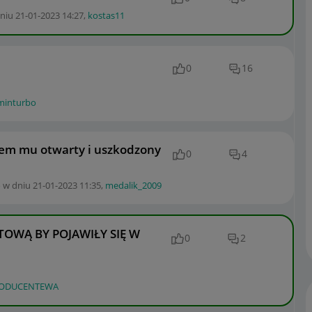
dniu
‎21-01-2023
14:27
,
kostas11
0
16
minturbo
ałem mu otwarty i uszkodzony
0
4
 w dniu
‎21-01-2023
11:35
,
medalik_2009
OWĄ BY POJAWIŁY SIĘ W
0
2
ODUCENTEWA