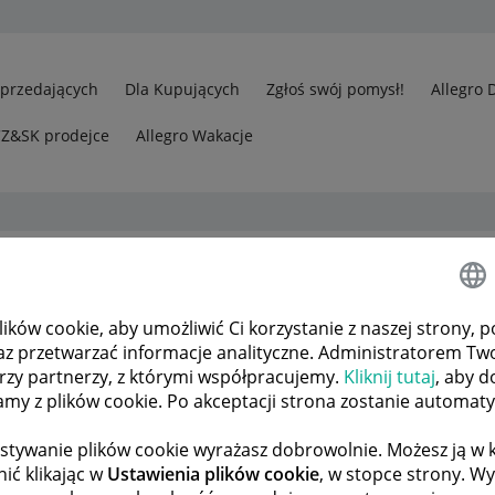
Sprzedających
Dla Kupujących
Zgłoś swój pomysł!
Allegro 
CZ&SK prodejce
Allegro Wakacje
owadzeniem
ków cookie, aby umożliwić Ci korzystanie z naszej strony, p
az przetwarzać informacje analityczne. Administratorem Tw
órzy partnerzy, z którymi współpracujemy.
Kliknij tutaj
, aby d
tamy z plików cookie. Po akceptacji strona zostanie automat
stywanie plików cookie wyrażasz dobrowolnie. Możesz ją 
ić klikając w
Ustawienia plików cookie
, w stopce strony. W