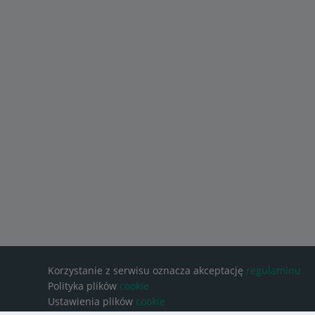
Korzystanie z serwisu oznacza akceptację
regulaminu
Polityka plików
cookie
Ustawienia plików
cookie