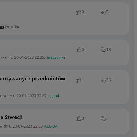
0
5
ko_alka
0
18
 w dniu
‎20-01-2023
22:35
,
jaszczur-ka
uk używanych przedmiotów.
1
36
no w dniu
‎20-01-2023
22:37
,
aglin4
e Szwecji
0
3
 w dniu
‎20-01-2023
22:03
,
ALL-DA