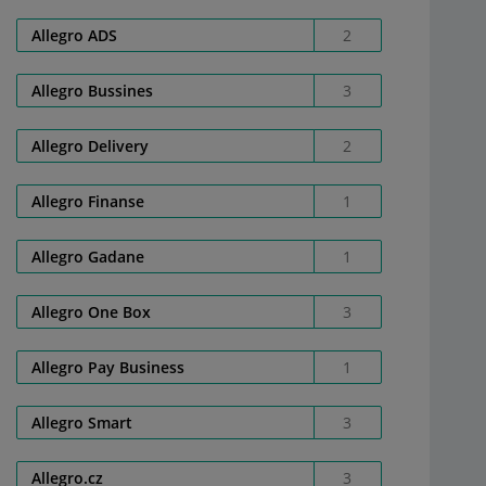
Allegro ADS
2
Allegro Bussines
3
Allegro Delivery
2
Allegro Finanse
1
Allegro Gadane
1
Allegro One Box
3
Allegro Pay Business
1
Allegro Smart
3
Allegro.cz
3