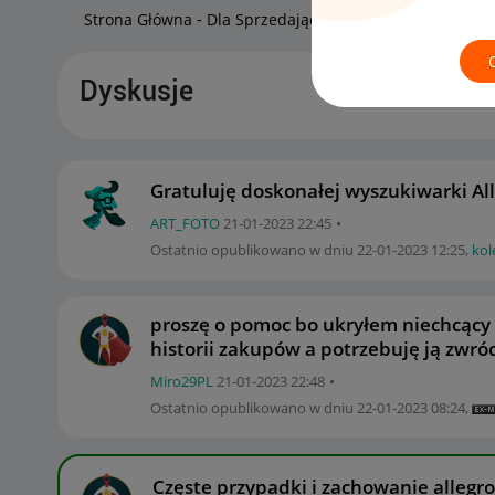
Strona Główna
Dla Sprzedających
Zaawansowani sp
Dyskusje
Gratuluję doskonałej wyszukiwarki All
ART_FOTO
‎21-01-2023
22:45
Ostatnio opublikowano w dniu
‎22-01-2023
12:25
,
kol
proszę o pomoc bo ukryłem niechcący 
historii zakupów a potrzebuję ją zwróci
Miro29PL
‎21-01-2023
22:48
Ostatnio opublikowano w dniu
‎22-01-2023
08:24
,
Częste przypadki i zachowanie allegro