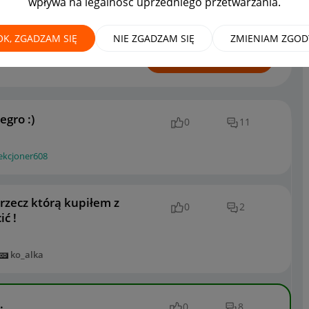
wpływa na legalność uprzedniego przetwarzania.
rzedawcy
OK, ZGADZAM SIĘ
NIE ZGADZAM SIĘ
ZMIENIAM ZGOD
ROZPOCZNIJ TEMAT
egro :)
0
11
ekcjoner608
rzecz którą kupiłem z
0
2
ć !
ko_alka
.
0
8