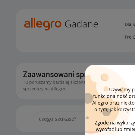
Gadane
Dla 
Pro 
Zaawansowani sprzedawcy
Tu poruszamy bardziej złożone tematy związane z pr
sprzedaży na Allegro.
Używamy pli
funkcjonalność or
Allegro oraz niekt
o tym, jak korzys
Zgodę na wykorzy
wycofać lub zmien