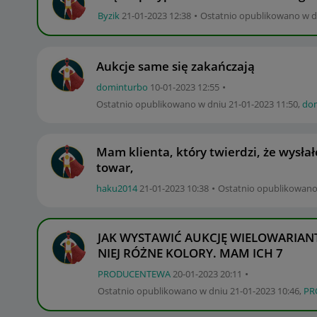
Byzik
‎21-01-2023
12:38
Ostatnio opublikowano w 
Aukcje same się zakańczają
dominturbo
‎10-01-2023
12:55
Ostatnio opublikowano w dniu
‎21-01-2023
11:50
,
do
Mam klienta, który twierdzi, że wysł
towar,
haku2014
‎21-01-2023
10:38
Ostatnio opublikowano
JAK WYSTAWIĆ AUKCJĘ WIELOWARIANT
NIEJ RÓŻNE KOLORY. MAM ICH 7
PRODUCENTEWA
‎20-01-2023
20:11
Ostatnio opublikowano w dniu
‎21-01-2023
10:46
,
PR