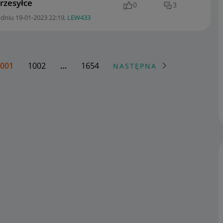
rzesyłce
0
3
 dniu
‎19-01-2023
22:19
,
LEW433
001
1002
…
1654
NASTĘPNA