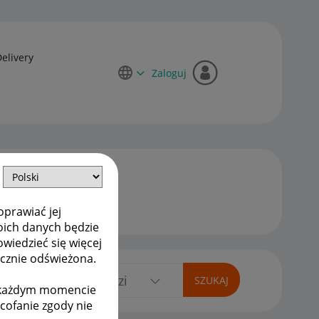
Delivery
Zaloguj
oprawiać jej
oich danych będzie
owiedzieć się więcej
ycznie odświeżona.
w każdym momencie
ycofanie zgody nie