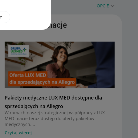
OPCJE
Y
Ważne informacje
Pakiety medyczne LUX MED dostępne dla
sprzedających na Allegro
W ramach naszej strategicznej współpracy z LUX
MED macie teraz dostęp do oferty pakietów
medycznych....
Czytaj więcej