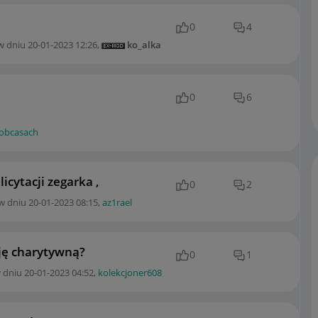
0
4
w dniu
‎20-01-2023
12:26
,
ko_alka
0
6
obcasach
cytacji zegarka ,
0
2
w dniu
‎20-01-2023
08:15
,
az1rael
ję charytywną?
0
1
w dniu
‎20-01-2023
04:52
,
kolekcjoner608