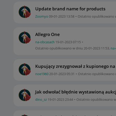
Update brand name for products
Zoomyo
‎09-01-2023
13:58
Ostatnio opublikowano 
Allegro One
na-obcasach
‎19-01-2023
07:15
Ostatnio opublikowano w dniu
‎20-01-2023
11:53
,
na-
Kupujący zrezygnował z kupionego na li
noe1960
‎20-01-2023
05:31
Ostatnio opublikowano 
Jak odwołać błędnie wystawioną aukc
dino_sz
‎19-01-2023
23:44
Ostatnio opublikowano 