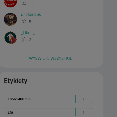
11
drekenzes
8
_Likos_
7
WYŚWIETL WSZYSTKIE
Etykiety
18561400398
1
2fa
1