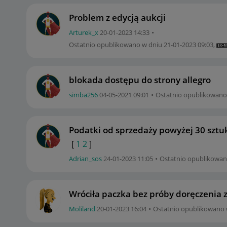
Problem z edycją aukcji
Arturek_x
‎20-01-2023
14:33
Ostatnio opublikowano w dniu
‎21-01-2023
09:03
,
blokada dostępu do strony allegro
simba256
‎04-05-2021
09:01
Ostatnio opublikowano
Podatki od sprzedaży powyżej 30 szt
[
1
2
]
Adrian_sos
‎24-01-2023
11:05
Ostatnio opublikowa
Wróciła paczka bez próby doręczenia z
Moliland
‎20-01-2023
16:04
Ostatnio opublikowano