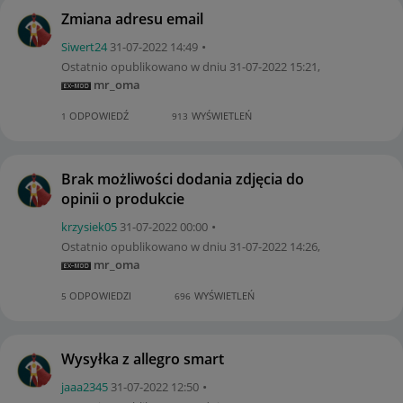
Zmiana adresu email
Siwert24
‎31-07-2022
14:49
Ostatnio opublikowano w dniu
‎31-07-2022
15:21
,
mr_oma
ODPOWIEDŹ
WYŚWIETLEŃ
1
913
Brak możliwości dodania zdjęcia do
opinii o produkcie
krzysiek05
‎31-07-2022
00:00
Ostatnio opublikowano w dniu
‎31-07-2022
14:26
,
mr_oma
ODPOWIEDZI
WYŚWIETLEŃ
5
696
Wysyłka z allegro smart
jaaa2345
‎31-07-2022
12:50