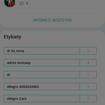
5
WYŚWIETL WSZYSTKIE
Etykiety
@ Sa_nova
1
Adres dostawy
3
AI
1
Allegro AD02E4X8E0
1
Allegro Care
1