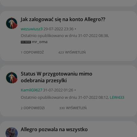
Jak zalogować się na konto Allegro??
wezuwiusz3
‎29-07-2022
23:36
Ostatnio opublikowano w dniu
‎31-07-2022
08:38
,
mr_oma
ODPOWIEDŹ
WYŚWIETLEŃ
1
423
Status W przygotowaniu mimo
odebrania przesylki
KamilG9627
‎31-07-2022
01:26
Ostatnio opublikowano w dniu
‎31-07-2022
08:12
,
LEW433
ODPOWIEDZI
WYŚWIETLEŃ
2
330
Allegro pozwala na wszystko