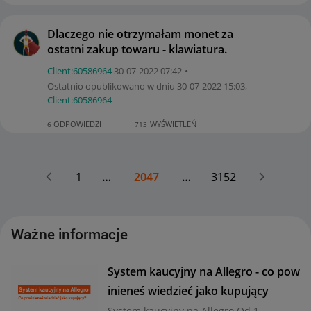
Dlaczego nie otrzymałam monet za
ostatni zakup towaru - klawiatura.
Client:60586964
‎30-07-2022
07:42
Ostatnio opublikowano w dniu
‎30-07-2022
15:03
,
Client:60586964
ODPOWIEDZI
WYŚWIETLEŃ
6
713
1
…
2047
…
3152
Ważne informacje
System kaucyjny na Allegro - co pow
inieneś wiedzieć jako kupujący
System kaucyjny na Allegro Od 1