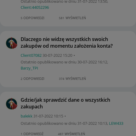
Ostatnio opublikowano w dniu
‎31-07-2022
13:50
,
Client:44052296
ODPOWIEDZI
WYŚWIETLEŃ
5
581
Dlaczego nie widzę wszystkich swoich
zakupów od momentu założenia konta?
Client07082
‎30-07-2022
15:20
Ostatnio opublikowano w dniu
‎30-07-2022
16:12
,
Barzy_TPI
ODPOWIEDZI
WYŚWIETLEŃ
2
374
Gdzie/jak sprawdzić dane o wszystkich
zakupach
balekk
‎31-07-2022
10:15
Ostatnio opublikowano w dniu
‎31-07-2022
10:13
,
LEW433
ODPOWIEDŹ
WYŚWIETLEŃ
1
487