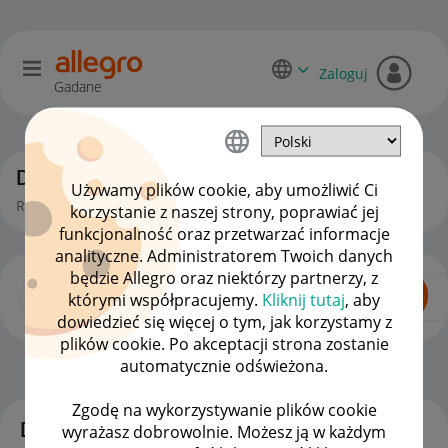
Zaloguj
Gadane
Dyskusje kupujących
Używamy plików cookie, aby umożliwić Ci
Rozmowy, pytania i pomysły kupujących na Allegro.
korzystanie z naszej strony, poprawiać jej
funkcjonalność oraz przetwarzać informacje
analityczne. Administratorem Twoich danych
będzie Allegro oraz niektórzy partnerzy, z
którymi współpracujemy.
Kliknij tutaj
, aby
dowiedzieć się więcej o tym, jak korzystamy z
plików cookie. Po akceptacji strona zostanie
automatycznie odświeżona.
Dla Kupujących
OPCJE
Zgodę na wykorzystywanie plików cookie
Dyskusje
wyrażasz dobrowolnie. Możesz ją w każdym