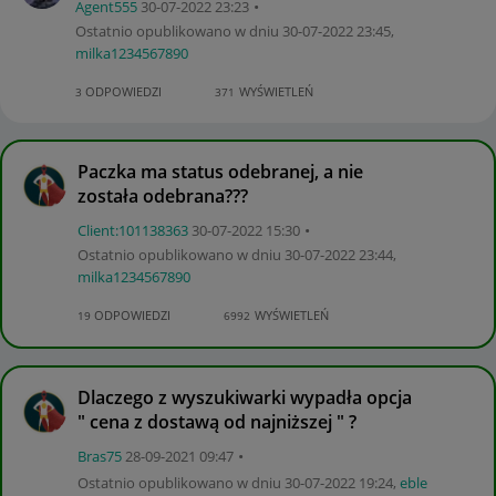
Agent555
‎30-07-2022
23:23
Ostatnio opublikowano w dniu
‎30-07-2022
23:45
,
milka1234567890
ODPOWIEDZI
WYŚWIETLEŃ
3
371
Paczka ma status odebranej, a nie
została odebrana???
Client:10113836
3
‎30-07-2022
15:30
Ostatnio opublikowano w dniu
‎30-07-2022
23:44
,
milka1234567890
ODPOWIEDZI
WYŚWIETLEŃ
19
6992
Dlaczego z wyszukiwarki wypadła opcja
" cena z dostawą od najniższej " ?
Bras75
‎28-09-2021
09:47
Ostatnio opublikowano w dniu
‎30-07-2022
19:24
,
eble