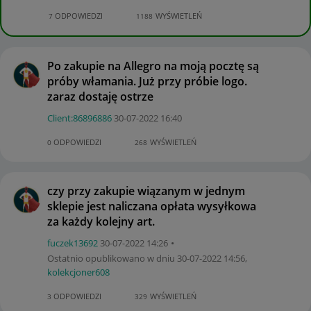
ODPOWIEDZI
WYŚWIETLEŃ
7
1188
Po zakupie na Allegro na moją pocztę są
próby włamania. Już przy próbie logo.
zaraz dostaję ostrze
Client:86896886
‎30-07-2022
16:40
ODPOWIEDZI
WYŚWIETLEŃ
0
268
czy przy zakupie wiązanym w jednym
sklepie jest naliczana opłata wysyłkowa
za każdy kolejny art.
fuczek13692
‎30-07-2022
14:26
Ostatnio opublikowano w dniu
‎30-07-2022
14:56
,
kolekcjoner608
ODPOWIEDZI
WYŚWIETLEŃ
3
329