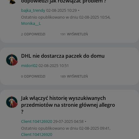
odpowiedzi jak rozwiązać problem ?
bajka_trendy
‎02-08-2025
10:29
Ostatnio opublikowano w dniu
‎02-08-2025
10:54
,
Monika__L
ODPOWIEDZI
WYŚWIETLEŃ
2
191
DHL nie dostarcza paczek do domu
midori02
‎02-08-2025
10:51
ODPOWIEDZI
WYŚWIETLEŃ
0
189
Jak włączyć historię wyszukiwanych
przedmiotów na stronie głównej allegro
?
Client:10412692
0
‎29-07-2025
04:58
Ostatnio opublikowano w dniu
‎02-08-2025
09:41
,
Client:10412692
0