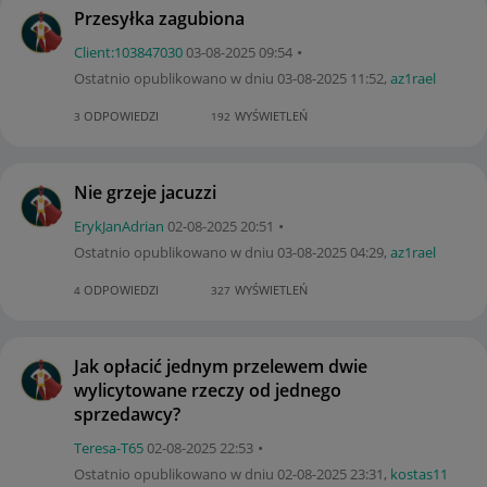
Przesyłka zagubiona
Client:10384703
0
‎03-08-2025
09:54
Ostatnio opublikowano w dniu
‎03-08-2025
11:52
,
az1rael
ODPOWIEDZI
WYŚWIETLEŃ
3
192
Nie grzeje jacuzzi
ErykJanAdrian
‎02-08-2025
20:51
Ostatnio opublikowano w dniu
‎03-08-2025
04:29
,
az1rael
ODPOWIEDZI
WYŚWIETLEŃ
4
327
Jak opłacić jednym przelewem dwie
wylicytowane rzeczy od jednego
sprzedawcy?
Teresa-T65
‎02-08-2025
22:53
Ostatnio opublikowano w dniu
‎02-08-2025
23:31
,
kostas11