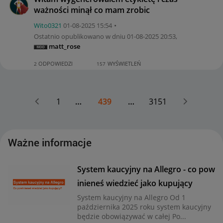
ważności minął co mam zrobic
Wito0321
‎01-08-2025
15:54
Ostatnio opublikowano w dniu
‎01-08-2025
20:53
,
matt_rose
ODPOWIEDZI
WYŚWIETLEŃ
2
157
1
…
439
…
3151
Ważne informacje
System kaucyjny na Allegro - co pow
inieneś wiedzieć jako kupujący
System kaucyjny na Allegro Od 1
października 2025 roku system kaucyjny
będzie obowiązywać w całej Po...