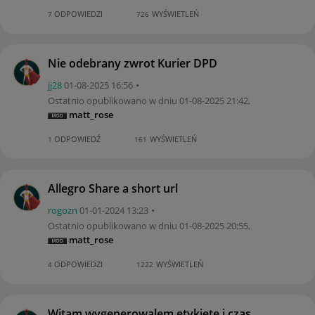
ODPOWIEDZI
WYŚWIETLEŃ
7
726
Nie odebrany zwrot Kurier DPD
jj28
‎01-08-2025
16:56
Ostatnio opublikowano w dniu
‎01-08-2025
21:42
,
matt_rose
ODPOWIEDŹ
WYŚWIETLEŃ
1
161
Allegro Share a short url
rogozn
‎01-01-2024
13:23
Ostatnio opublikowano w dniu
‎01-08-2025
20:55
,
matt_rose
ODPOWIEDZI
WYŚWIETLEŃ
4
1222
Witam wygenerowalem etykietę i czas