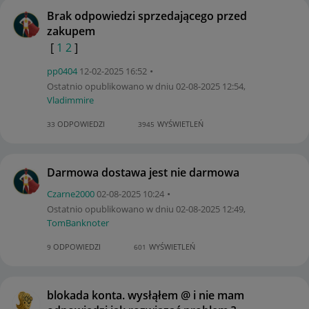
Brak odpowiedzi sprzedającego przed
zakupem
[
1
2
]
pp0404
‎12-02-2025
16:52
Ostatnio opublikowano w dniu
‎02-08-2025
12:54
,
Vladimmire
ODPOWIEDZI
WYŚWIETLEŃ
33
3945
Darmowa dostawa jest nie darmowa
Czarne2000
‎02-08-2025
10:24
Ostatnio opublikowano w dniu
‎02-08-2025
12:49
,
TomBanknoter
ODPOWIEDZI
WYŚWIETLEŃ
9
601
blokada konta. wysłąłem @ i nie mam