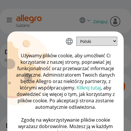
Zaloguj
Gadane
Dyskusje kupujących
Używamy plików cookie, aby umożliwić Ci
Rozmowy, pytania i pomysły kupujących na Allegro.
korzystanie z naszej strony, poprawiać jej
funkcjonalność oraz przetwarzać informacje
analityczne. Administratorem Twoich danych
będzie Allegro oraz niektórzy partnerzy, z
którymi współpracujemy.
Kliknij tutaj
, aby
dowiedzieć się więcej o tym, jak korzystamy z
plików cookie. Po akceptacji strona zostanie
automatycznie odświeżona.
Dla Kupujących
OPCJE
Zgodę na wykorzystywanie plików cookie
Dyskusje
wyrażasz dobrowolnie. Możesz ją w każdym