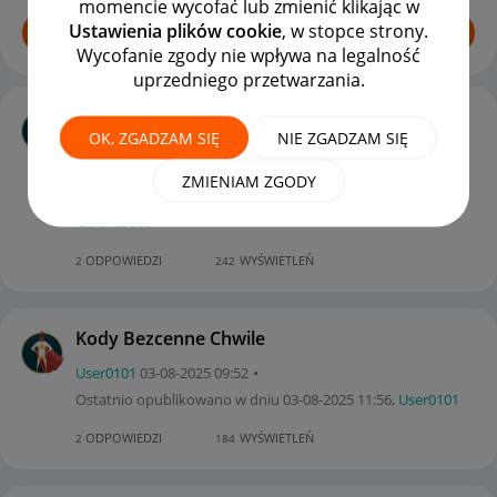
momencie wycofać lub zmienić klikając w
Ustawienia plików cookie
, w stopce strony.
ROZPOCZNIJ TEMAT
Wycofanie zgody nie wpływa na legalność
uprzedniego przetwarzania.
Jak zobaczyć zakupy przed 2023
OK, ZGADZAM SIĘ
NIE ZGADZAM SIĘ
rokiem?
Gerard3000
‎03-08-2025
08:33
ZMIENIAM ZGODY
Ostatnio opublikowano w dniu
‎03-08-2025
14:24
,
Gerard3000
ODPOWIEDZI
WYŚWIETLEŃ
2
242
Kody Bezcenne Chwile
User0101
‎03-08-2025
09:52
Ostatnio opublikowano w dniu
‎03-08-2025
11:56
,
User0101
ODPOWIEDZI
WYŚWIETLEŃ
2
184