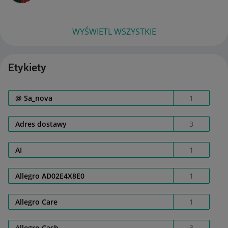
WYŚWIETL WSZYSTKIE
Etykiety
@ Sa_nova
1
Adres dostawy
3
AI
1
Allegro AD02E4X8E0
1
Allegro Care
1
Allegro Cash
3