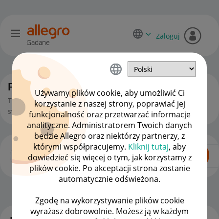
Zaloguj
Gadane
Początkujący sprzedawcy
Używamy plików cookie, aby umożliwić Ci
To miejsce jest dla Ciebie, jeśli zaczynasz lub chcesz zacząć
korzystanie z naszej strony, poprawiać jej
swoją przygodę ze sprzedażą na Allegro.
funkcjonalność oraz przetwarzać informacje
analityczne. Administratorem Twoich danych
będzie Allegro oraz niektórzy partnerzy, z
którymi współpracujemy.
Kliknij tutaj
, aby
dowiedzieć się więcej o tym, jak korzystamy z
plików cookie. Po akceptacji strona zostanie
automatycznie odświeżona.
Dla Sprzedających
OPCJE
Zgodę na wykorzystywanie plików cookie
wyrażasz dobrowolnie. Możesz ją w każdym