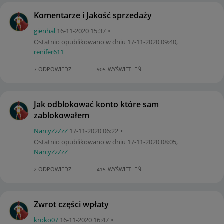
Komentarze i Jakość sprzedaży
gienhal
‎16-11-2020
15:37
Ostatnio opublikowano w dniu
‎17-11-2020
09:40
,
renifer611
ODPOWIEDZI
WYŚWIETLEŃ
7
905
Jak odblokować konto które sam
zablokowałem
NarcyZzZzZ
‎17-11-2020
06:22
Ostatnio opublikowano w dniu
‎17-11-2020
08:05
,
NarcyZzZzZ
ODPOWIEDZI
WYŚWIETLEŃ
2
415
Zwrot części wpłaty
kroko07
‎16-11-2020
16:47