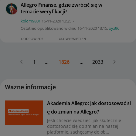
Allegro Finanse, gdzie zwrócić się w
temacie weryfikacji?
kolor19801
‎16-11-2020
13:25
Ostatnio opublikowano w dniu
‎16-11-2020
13:15
,
xyz96
ODPOWIEDZI
WYŚWIETLEŃ
4
414
1
…
1826
…
2033
Ważne informacje
Akademia Allegro: jak dostosować si
ę do zmian na Allegro?
Jeśli chcecie wiedzieć, jak skutecznie
dostosować się do zmian na naszej
platformie, zachęcamy do ob...