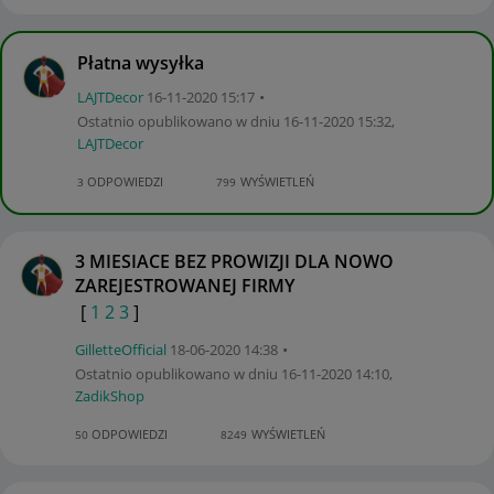
Płatna wysyłka
LAJTDecor
‎16-11-2020
15:17
Ostatnio opublikowano w dniu
‎16-11-2020
15:32
,
LAJTDecor
ODPOWIEDZI
WYŚWIETLEŃ
3
799
3 MIESIACE BEZ PROWIZJI DLA NOWO
ZAREJESTROWANEJ FIRMY
[
1
2
3
]
GilletteOfficia
l
‎18-06-2020
14:38
Ostatnio opublikowano w dniu
‎16-11-2020
14:10
,
ZadikShop
ODPOWIEDZI
WYŚWIETLEŃ
50
8249