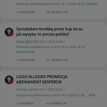
Ostatnio opublikowano w dniu
‎16-11-2020
19:25
,
LEW433
ODPOWIEDZI
WYŚWIETLEŃ
3
746
Sprzedałam torebkę przez kup teraz.
jak wysylac to poczta polska?
Client:38061609
‎16-11-2020
18:48
Ostatnio opublikowano w dniu
‎16-11-2020
19:18
,
pulkownik66
ODPOWIEDZI
WYŚWIETLEŃ
3
397
LOGO ALLEGRO PROMOCJA
ABONAMENT EKSPERCKI
Karcher_Center
‎16-11-2020
16:02
Ostatnio opublikowano w dniu
‎16-11-2020
17:06
,
__RPM_
ODPOWIEDŹ
WYŚWIETLEŃ
1
323