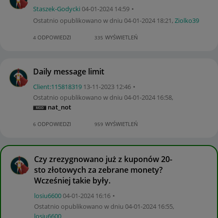
Staszek-Godycki
‎04-01-2024
14:59
Ostatnio opublikowano w dniu
‎04-01-2024
18:21
,
Ziolko39
ODPOWIEDZI
WYŚWIETLEŃ
4
335
Daily message limit
Client:11581831
9
‎13-11-2023
12:46
Ostatnio opublikowano w dniu
‎04-01-2024
16:58
,
nat_not
ODPOWIEDZI
WYŚWIETLEŃ
6
959
Czy zrezygnowano już z kuponów 20-
sto złotowych za zebrane monety?
Wcześniej takie były.
losiu6600
‎04-01-2024
16:16
Ostatnio opublikowano w dniu
‎04-01-2024
16:55
,
losiu6600