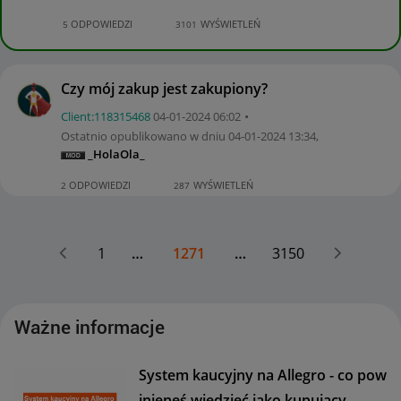
ODPOWIEDZI
WYŚWIETLEŃ
5
3101
Czy mój zakup jest zakupiony?
Client:11831546
8
‎04-01-2024
06:02
Ostatnio opublikowano w dniu
‎04-01-2024
13:34
,
_HolaOla_
ODPOWIEDZI
WYŚWIETLEŃ
2
287
1
…
1271
…
3150
Ważne informacje
System kaucyjny na Allegro - co pow
inieneś wiedzieć jako kupujący