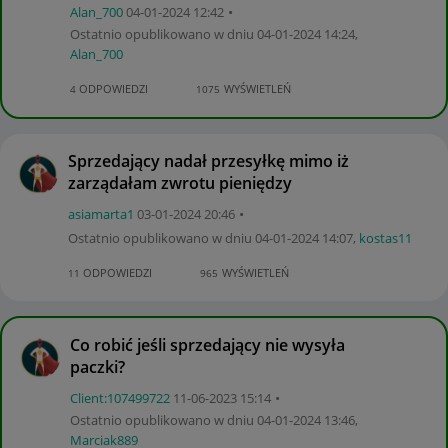
Alan_700
‎04-01-2024
12:42
Ostatnio opublikowano w dniu
‎04-01-2024
14:24
,
Alan_700
ODPOWIEDZI
WYŚWIETLEŃ
4
1075
Sprzedający nadał przesyłkę mimo iż
zarządałam zwrotu pieniędzy
asiamarta1
‎03-01-2024
20:46
Ostatnio opublikowano w dniu
‎04-01-2024
14:07
,
kostas11
ODPOWIEDZI
WYŚWIETLEŃ
11
965
Co robić jeśli sprzedający nie wysyła
paczki?
Client:10749972
2
‎11-06-2023
15:14
Ostatnio opublikowano w dniu
‎04-01-2024
13:46
,
Marciak889