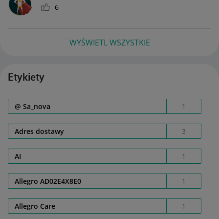
6
WYŚWIETL WSZYSTKIE
Etykiety
@ Sa_nova
1
Adres dostawy
3
AI
1
Allegro AD02E4X8E0
1
Allegro Care
1