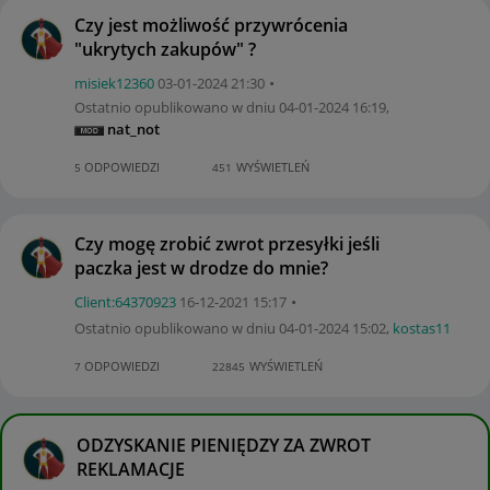
Czy jest możliwość przywrócenia
"ukrytych zakupów" ?
misiek12360
‎03-01-2024
21:30
Ostatnio opublikowano w dniu
‎04-01-2024
16:19
,
nat_not
ODPOWIEDZI
WYŚWIETLEŃ
5
451
Czy mogę zrobić zwrot przesyłki jeśli
paczka jest w drodze do mnie?
Client:64370923
‎16-12-2021
15:17
Ostatnio opublikowano w dniu
‎04-01-2024
15:02
,
kostas11
ODPOWIEDZI
WYŚWIETLEŃ
7
22845
ODZYSKANIE PIENIĘDZY ZA ZWROT
REKLAMACJE