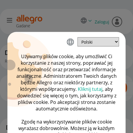
Zaloguj
Gadane
Dyskusje kupujących
Używamy plików cookie, aby umożliwić Ci
Rozmowy, pytania i pomysły kupujących na Allegro.
korzystanie z naszej strony, poprawiać jej
funkcjonalność oraz przetwarzać informacje
analityczne. Administratorem Twoich danych
będzie Allegro oraz niektórzy partnerzy, z
którymi współpracujemy.
Kliknij tutaj
, aby
dowiedzieć się więcej o tym, jak korzystamy z
plików cookie. Po akceptacji strona zostanie
automatycznie odświeżona.
Dla Kupujących
OPCJE
Zgodę na wykorzystywanie plików cookie
Dyskusje
wyrażasz dobrowolnie. Możesz ją w każdym