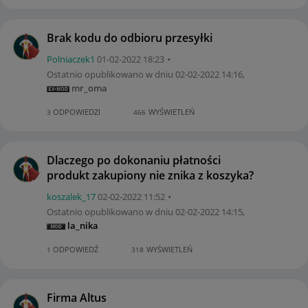
Brak kodu do odbioru przesyłki
Polniaczek1
‎01-02-2022
18:23
Ostatnio opublikowano w dniu
‎02-02-2022
14:16
,
mr_oma
ODPOWIEDZI
WYŚWIETLEŃ
3
466
Dlaczego po dokonaniu płatności
produkt zakupiony nie znika z koszyka?
koszalek_17
‎02-02-2022
11:52
Ostatnio opublikowano w dniu
‎02-02-2022
14:15
,
la_nika
ODPOWIEDŹ
WYŚWIETLEŃ
1
318
Firma Altus