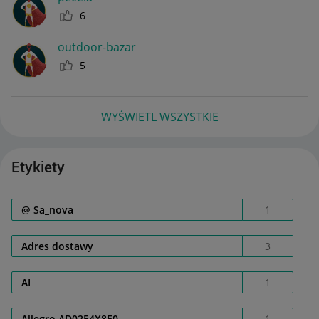
6
outdoor-bazar
5
WYŚWIETL WSZYSTKIE
Etykiety
@ Sa_nova
1
Adres dostawy
3
AI
1
Allegro AD02E4X8E0
1