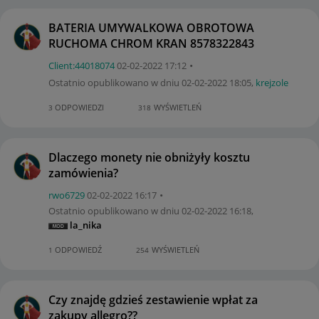
BATERIA UMYWALKOWA OBROTOWA
RUCHOMA CHROM KRAN 8578322843
Client:44018074
‎02-02-2022
17:12
Ostatnio opublikowano w dniu
‎02-02-2022
18:05
,
krejzole
ODPOWIEDZI
WYŚWIETLEŃ
3
318
Dlaczego monety nie obniżyły kosztu
zamówienia?
rwo6729
‎02-02-2022
16:17
Ostatnio opublikowano w dniu
‎02-02-2022
16:18
,
la_nika
ODPOWIEDŹ
WYŚWIETLEŃ
1
254
Czy znajdę gdzieś zestawienie wpłat za
zakupy allegro??