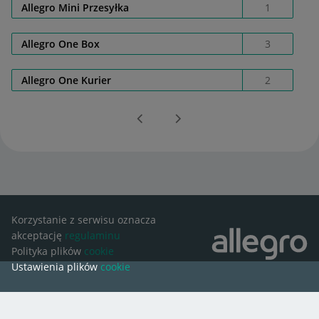
Allegro Mini Przesyłka
1
Allegro One Box
3
Allegro One Kurier
2
Korzystanie z serwisu oznacza
akceptację
regulaminu
Polityka plików
cookie
Ustawienia plików
cookie