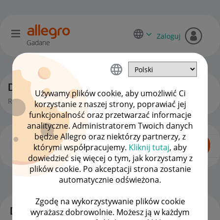
Zaloguj
Gadane
Dyskusje kupujących
Używamy plików cookie, aby umożliwić Ci
Rozmowy, pytania i pomysły kupujących na Allegro.
korzystanie z naszej strony, poprawiać jej
funkcjonalność oraz przetwarzać informacje
analityczne. Administratorem Twoich danych
będzie Allegro oraz niektórzy partnerzy, z
którymi współpracujemy.
Kliknij tutaj
, aby
dowiedzieć się więcej o tym, jak korzystamy z
plików cookie. Po akceptacji strona zostanie
automatycznie odświeżona.
Dla Kupujących
OPCJE
Zgodę na wykorzystywanie plików cookie
Dyskusje
wyrażasz dobrowolnie. Możesz ją w każdym