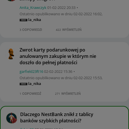
Anita_Krawczyk
‎01-02-2022
20:33
Ostatnio opublikowano w dniu
‎02-02-2022
16:02
,
la_nika
ODPOWIEDZI
WYŚWIETLEŃ
3
422
Zwrot karty podarunkowej po
anulowanym zakupie w którym nie
doszło do pełnej płatności
garfield23ft16
‎02-02-2022
15:36
Ostatnio opublikowano w dniu
‎02-02-2022
15:53
,
la_nika
ODPOWIEDŹ
WYŚWIETLEŃ
1
271
Dlaczego NestBank znikł z tablicy
banków szybkich płatności?