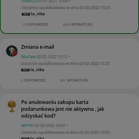
fidziu23
‎07-01-2021
10:04
Ostatnio opublikowano w dniu
‎02-02-2022
15:37
,
la_nika
ODPOWIEDZI
WYŚWIETLEŃ
17
3519
Zmiana e-mail
MacSpe
‎02-02-2022
15:12
Ostatnio opublikowano w dniu
‎02-02-2022
15:27
,
la_nika
ODPOWIEDZI
WYŚWIETLEŃ
2
501
Po anulowaniu zakupu karta
podarunkowa jest nie aktywna , jak
odzyskać kod?
MP791
‎02-02-2022
15:07
Ostatnio opublikowano w dniu
‎02-02-2022
15:07
,
la_nika