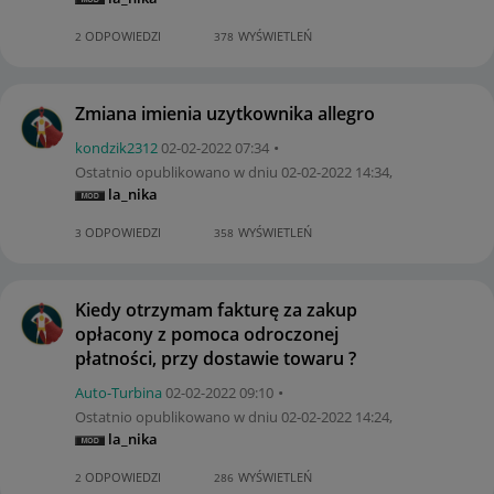
ODPOWIEDZI
WYŚWIETLEŃ
2
378
Zmiana imienia uzytkownika allegro
kondzik2312
‎02-02-2022
07:34
Ostatnio opublikowano w dniu
‎02-02-2022
14:34
,
la_nika
ODPOWIEDZI
WYŚWIETLEŃ
3
358
Kiedy otrzymam fakturę za zakup
opłacony z pomoca odroczonej
płatności, przy dostawie towaru ?
Auto-Turbina
‎02-02-2022
09:10
Ostatnio opublikowano w dniu
‎02-02-2022
14:24
,
la_nika
ODPOWIEDZI
WYŚWIETLEŃ
2
286