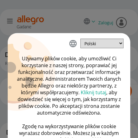
Zaloguj
Gadane
Dyskusje kupujących
Używamy plików cookie, aby umożliwić Ci
Rozmowy, pytania i pomysły kupujących na Allegro.
korzystanie z naszej strony, poprawiać jej
funkcjonalność oraz przetwarzać informacje
analityczne. Administratorem Twoich danych
będzie Allegro oraz niektórzy partnerzy, z
którymi współpracujemy.
Kliknij tutaj
, aby
dowiedzieć się więcej o tym, jak korzystamy z
plików cookie. Po akceptacji strona zostanie
automatycznie odświeżona.
Dla Kupujących
OPCJE
Zgodę na wykorzystywanie plików cookie
Dyskusje
wyrażasz dobrowolnie. Możesz ją w każdym