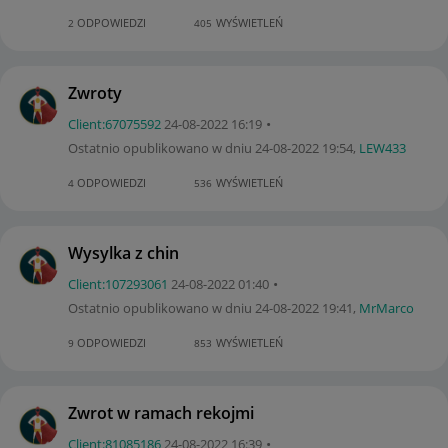
ODPOWIEDZI
WYŚWIETLEŃ
2
405
Zwroty
Client:67075592
‎24-08-2022
16:19
Ostatnio opublikowano w dniu
‎24-08-2022
19:54
,
LEW433
ODPOWIEDZI
WYŚWIETLEŃ
4
536
Wysylka z chin
Client:10729306
1
‎24-08-2022
01:40
Ostatnio opublikowano w dniu
‎24-08-2022
19:41
,
MrMarco
ODPOWIEDZI
WYŚWIETLEŃ
9
853
Zwrot w ramach rekojmi
Client:81085186
‎24-08-2022
16:39