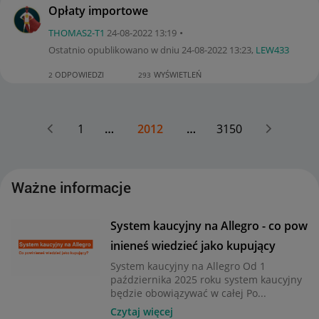
Opłaty importowe
THOMAS2-T1
‎24-08-2022
13:19
Ostatnio opublikowano w dniu
‎24-08-2022
13:23
,
LEW433
ODPOWIEDZI
WYŚWIETLEŃ
2
293
1
…
2012
…
3150
Ważne informacje
System kaucyjny na Allegro - co pow
inieneś wiedzieć jako kupujący
System kaucyjny na Allegro Od 1
października 2025 roku system kaucyjny
będzie obowiązywać w całej Po...
Czytaj więcej