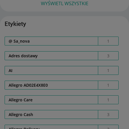
WYŚWIETL WSZYSTKIE
Etykiety
@ Sa_nova
1
Adres dostawy
3
AI
1
Allegro AD02E4X8E0
1
Allegro Care
1
Allegro Cash
3