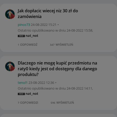
Jak dopłacic wiecej niz 30 zł do
zamówienia
pinco73
‎24-08-2022
15:21
Ostatnio opublikowano w dniu
‎24-08-2022
15:58
,
nat_not
ODPOWIEDŹ
WYŚWIETLEŃ
1
347
Dlaczego nie mogę kupić przedmiotu na
raty0 kiedy jest od dostępny dla danego
produktu?
tenol1
‎23-08-2022
12:36
Ostatnio opublikowano w dniu
‎24-08-2022
14:11
,
nat_not
ODPOWIEDZI
WYŚWIETLEŃ
7
596