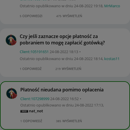
Ostatnio opublikowano w dniu
‎24-08-2022
19:18
,
MrMarco
ODPOWIEDZI
WYŚWIETLEŃ
5
475
Czy jeśli zaznacze opcje płatność za
pobraniem to mogę zapłacić gotówką?
Client:10519165
1
‎24-08-2022
18:13
Ostatnio opublikowano w dniu
‎24-08-2022
18:14
,
kostas11
ODPOWIEDŹ
WYŚWIETLEŃ
1
219
Płatność nieudana pomimo opłacenia
Client:10729899
9
‎24-08-2022
16:52
Ostatnio opublikowano w dniu
‎24-08-2022
17:13
,
nat_not
ODPOWIEDŹ
WYŚWIETLEŃ
1
385