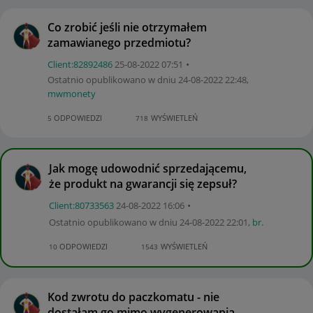
Co zrobić jeśli nie otrzymałem
zamawianego przedmiotu?
Client:82892486
‎25-08-2022
07:51
Ostatnio opublikowano w dniu
‎24-08-2022
22:48
,
mwmonety
ODPOWIEDZI
WYŚWIETLEŃ
5
718
Jak mogę udowodnić sprzedającemu,
że produkt na gwarancji się zepsuł?
Client:80733563
‎24-08-2022
16:06
Ostatnio opublikowano w dniu
‎24-08-2022
22:01
,
br.
ODPOWIEDZI
WYŚWIETLEŃ
10
1543
Kod zwrotu do paczkomatu - nie
dostałam go mimo wygenerowania