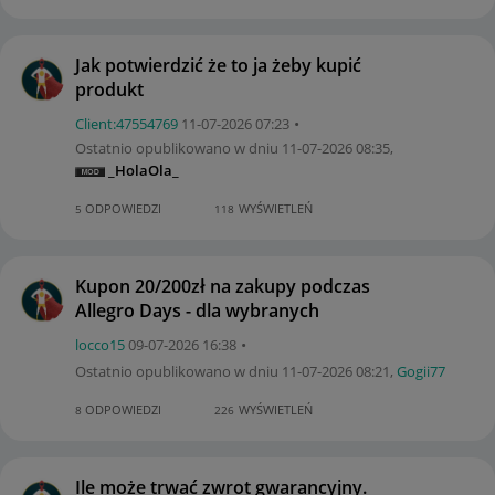
Jak potwierdzić że to ja żeby kupić
produkt
Client:47554769
‎11-07-2026
07:23
Ostatnio opublikowano w dniu
‎11-07-2026
08:35
,
_HolaOla_
ODPOWIEDZI
WYŚWIETLEŃ
5
118
Kupon 20/200zł na zakupy podczas
Allegro Days - dla wybranych
locco15
‎09-07-2026
16:38
Ostatnio opublikowano w dniu
‎11-07-2026
08:21
,
Gogii77
ODPOWIEDZI
WYŚWIETLEŃ
8
226
Ile może trwać zwrot gwarancyjny.