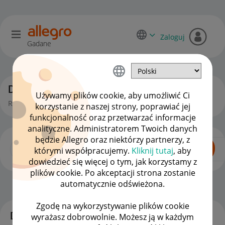
Zaloguj
Gadane
Dyskusje kupujących
Używamy plików cookie, aby umożliwić Ci
Rozmowy, pytania i pomysły kupujących na Allegro.
korzystanie z naszej strony, poprawiać jej
funkcjonalność oraz przetwarzać informacje
analityczne. Administratorem Twoich danych
będzie Allegro oraz niektórzy partnerzy, z
którymi współpracujemy.
Kliknij tutaj
, aby
dowiedzieć się więcej o tym, jak korzystamy z
plików cookie. Po akceptacji strona zostanie
automatycznie odświeżona.
Dla Kupujących
OPCJE
Zgodę na wykorzystywanie plików cookie
Dyskusje
wyrażasz dobrowolnie. Możesz ją w każdym