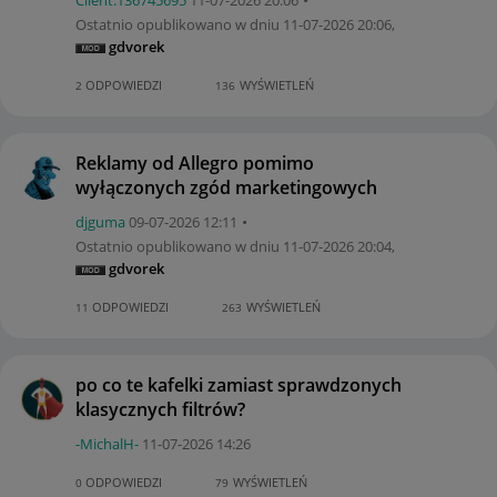
Ostatnio opublikowano w dniu
‎11-07-2026
20:06
,
gdvorek
ODPOWIEDZI
WYŚWIETLEŃ
2
136
Reklamy od Allegro pomimo
wyłączonych zgód marketingowych
djguma
‎09-07-2026
12:11
Ostatnio opublikowano w dniu
‎11-07-2026
20:04
,
gdvorek
ODPOWIEDZI
WYŚWIETLEŃ
11
263
po co te kafelki zamiast sprawdzonych
klasycznych filtrów?
-MichalH-
‎11-07-2026
14:26
ODPOWIEDZI
WYŚWIETLEŃ
0
79