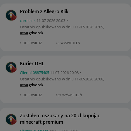
Problem z Allegro Klik
caroleink
‎11-07-2026
20:03
Ostatnio opublikowano w dniu
‎11-07-2026
20:09
,
gdvorek
ODPOWIEDŹ
WYŚWIETLEŃ
1
70
Kurier DHL
Client:10887540
5
‎11-07-2026
20:08
Ostatnio opublikowano w dniu
‎11-07-2026
20:08
,
gdvorek
ODPOWIEDŹ
WYŚWIETLEŃ
1
109
Zostałem oszukany na 20 zł kupując
minecraft premium
Client:13674569
5
‎11-07-2026
20:06