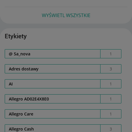
WYŚWIETL WSZYSTKIE
Etykiety
@ Sa_nova
1
Adres dostawy
3
AI
1
Allegro AD02E4X8E0
1
Allegro Care
1
Allegro Cash
3